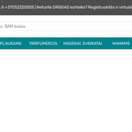
s.lt +37052320505 | Neturite DROGAS kortelės? Registruokitės ir virtu
PLAUKAMS
PARFUMERIJA
HIGIENAI, SVEIKATAI
NAMAMS
Drogas
LT
PRODUKTŲ
DOVANŲ
ARJERA
TESTAVIMAS
KORTELĖS
DROGAS VIDEO PAMOKOS