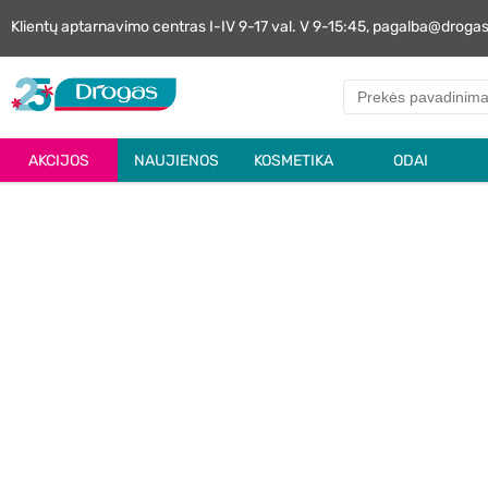
Klientų aptarnavimo centras I-IV 9-17 val. V 9-15:45, pagalba@droga
AKCIJOS
NAUJIENOS
KOSMETIKA
ODAI
DROGAS
MŪSŲ
K
REKOMENDUOJA
ATSAKOMYBĖ!
GROŽIO MOKYKLA