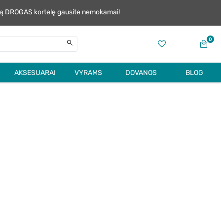
alią DROGAS kortelę gausite nemokamai!
0
AKSESUARAI
VYRAMS
DOVANOS
BLOG
KLAUSIMAI IR
ŽAIDIMAI IR JŲ
ATSAKYMAI
REZULTATAI
NAUJIENOS