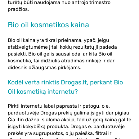
turėtų būti naudojama nuo antrojo trimestro
pradžios.
Bio oil kosmetikos kaina
Bio oil kaina
yra tikrai prieinama, ypač, jeigu
atsižvelgtumėme į tai, kokių rezultatų ji padeda
pasiekti.
Bio oil gelis sausai odai
ar kita
Bio oil
kosmetika
, tai didžiulis atradimas rinkoje ir dar
didesnis džiaugsmas pirkėjams.
Kodėl verta rinktis Drogas.lt, perkant Bio
Oil kosmetiką internetu?
Pirkti
internetu
labai paprasta ir patogu, o e.
parduotuvėje Drogas prekių galima įsigyti dar
pigiau
.
Čia itin dažnai siūloma
akcija
, tad už gerą kainą galite
įsigyti kokybišką produktą. Drogas e. parduotuvėje
prekės yra sugrupuotos, o jų paieška, filtrai ir