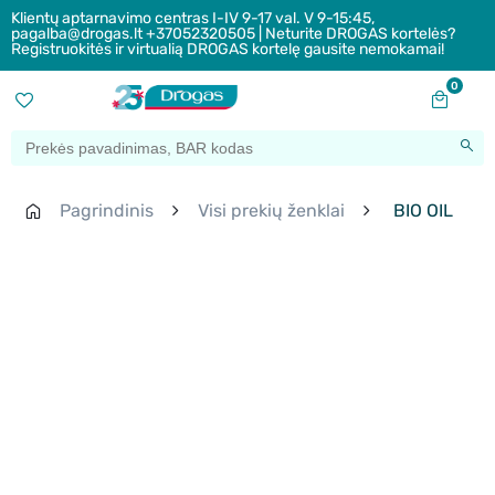
Klientų aptarnavimo centras I-IV 9-17 val. V 9-15:45,
pagalba@drogas.lt +37052320505 | Neturite DROGAS kortelės?
Registruokitės ir virtualią DROGAS kortelę gausite nemokamai!
0
Pagrindinis
Visi prekių ženklai
BIO OIL