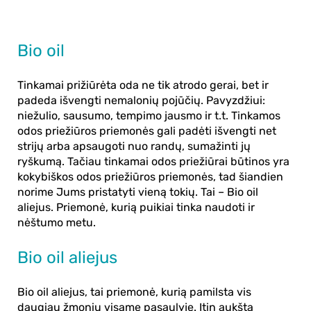
Bio oil
Tinkamai prižiūrėta oda ne tik atrodo gerai, bet ir
padeda išvengti nemalonių pojūčių. Pavyzdžiui:
niežulio, sausumo, tempimo jausmo ir t.t. Tinkamos
odos priežiūros priemonės gali padėti išvengti net
strijų arba apsaugoti
nuo randų
, sumažinti jų
ryškumą. Tačiau tinkamai odos priežiūrai būtinos yra
kokybiškos odos priežiūros priemonės, tad šiandien
norime Jums pristatyti vieną tokių. Tai –
Bio oil
aliejus.
Priemonė, kurią puikiai tinka naudoti ir
nėštumo metu.
Bio oil aliejus
Bio oil aliejus
, tai priemonė, kurią pamilsta vis
daugiau žmonių visame pasaulyje. Itin aukšta