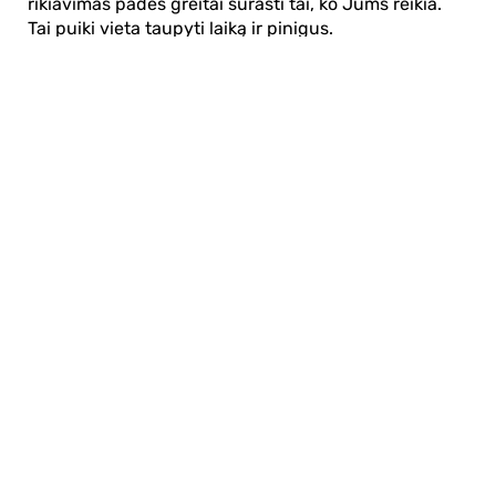
rikiavimas padės greitai surasti tai, ko Jums reikia.
Tai puiki vieta taupyti laiką ir pinigus.
Apie mus
E. parduotuvė
Lojalumo programa
Klientų aptarnavimo centras
I-IV 9-17 val.
V 9-15:45