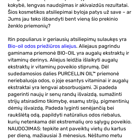
kokybė, lengvas naudojimas ir akivaizdūs rezultatai.
Šios kosmetikos
atsiliepimai
byloja patys už save – ar
Jums jau teko išbandyti bent vieną šio prekinio
ženklo priemonių?
Itin populiarus ir geriausių atsiliepimų sulaukęs yra
Bio-oil odos priežiūros aliejus
. Aliejaus pagrindu
gaminama priemonė BIO-OIL yra augalų ekstraktų ir
vitaminų derinys. Aliejus leidžia išlaikyti augalų
ekstraktų ir vitaminų poveikio stiprumą. Dėl
sudedamosios dalies PURCELLIN OIL™ priemonė
neriebaluoja odos, o joje esantys vitaminai ir augalų
ekstraktai yra lengvai absorbuojami. Ji padeda
pagerinti naujų ir senų randų išvaizdą, sumažinti
strijų atsiradimo tikimybę, esamų strijų, pigmentinių
dėmių išvaizdą. Padeda lyginti senėjančią bei
raukšlėtą odą, papildyti natūralius odos riebalus,
kurių netenkama dėl ekstremalių oro sąlygų poveikio.
NAUDOJIMAS: tepkite ant paveiktų vietų du kartus
per dieną, mažiausiai 3 mėnesius. Nėštumo metu