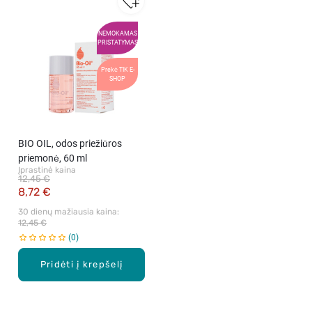
NEMOKAMAS
PRISTATYMAS
Prekė TIK E-
SHOP
BIO OIL, odos priežiūros
priemonė, 60 ml
Įprastinė kaina
12,45 €
8,72 €
30 dienų mažiausia kaina: 
12,45 €
0
Pridėti į krepšelį