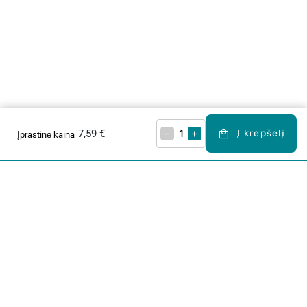
7,59 €
–
+
Į krepšelį
Įprastinė kaina
Apie mus