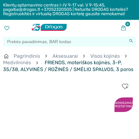
Klientų aptarnavimo centras I-IV 9-17 val. V 9-15:45,
pagalba@drogas.lt +37052320505 | Neturite DROGAS kortelės?
Registruokitės ir virtualią DROGAS kortelę gausite nemokamai!
0
Pagrindinis
Aksesuarai
Visos kojinės
Medvilninės
FRIENDS, moteriškos kojinės, 3-P,
35/38, ALYVINĖS / ROŽINĖS / SMĖLIO SPALVOS, 3 poros
NEMOKAMAS
PRISTATYMAS