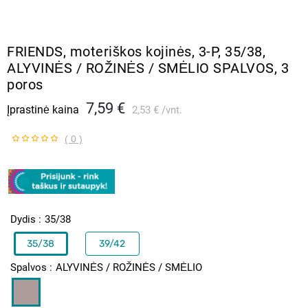
FRIENDS, moteriškos kojinės, 3-P, 35/38,
ALYVINĖS / ROŽINĖS / SMĖLIO SPALVOS, 3
poros
7,59 €
Įprastinė kaina
2,53 €
vnt.
( 0 )
Dydis
35/38
35/38
39/42
Spalvos
ALYVINĖS / ROŽINĖS / SMĖLIO