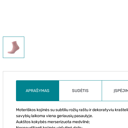
APRAŠYMAS
SUDĖTIS
ĮSPĖJI
Moteriškos kojinės su subtiliu rožių raštu ir dekoratyviu krašte
savybių laikoma viena geriausių pasaulyje.
Aukštos kokybės merserizuota medvilnė;
Nespaudžianti kojinės viršutinė dalis;