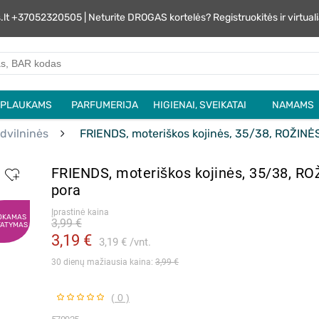
s.lt +37052320505 | Neturite DROGAS kortelės? Registruokitės ir virtu
PLAUKAMS
PARFUMERIJA
HIGIENAI, SVEIKATAI
NAMAMS
dvilninės
FRIENDS, moteriškos kojinės, 35/38, ROŽINĖS
FRIENDS, moteriškos kojinės, 35/38, RO
pora
Įprastinė kaina
OKAMAS
3,99 €
TATYMAS
3,19 €
3,19 €
vnt.
30 dienų mažiausia kaina: 
3,99 €
( 0 )