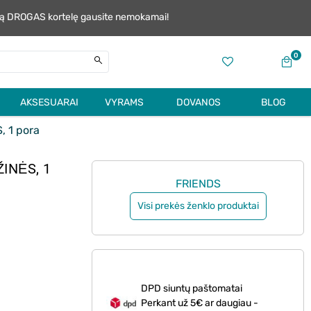
alią DROGAS kortelę gausite nemokamai!
0
AKSESUARAI
VYRAMS
DOVANOS
BLOG
, 1 pora
ŽINĖS, 1
FRIENDS
Visi prekės ženklo produktai
DPD siuntų paštomatai
Perkant už 5€ ar daugiau -