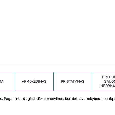
PRODU
MAI
APMOKĖJIMAS
PRISTATYMAS
SAUG
INFORMA
liu. Pagaminta iš egiptietiškos medvilnės, kuri dėl savo kokybės ir puikių 