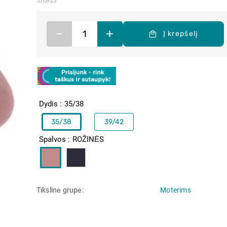
570925
–
+
Į krepšelį
Dydis
35/38
35/38
39/42
Spalvos
ROŽINĖS
Tikslinė grupė
Moterims