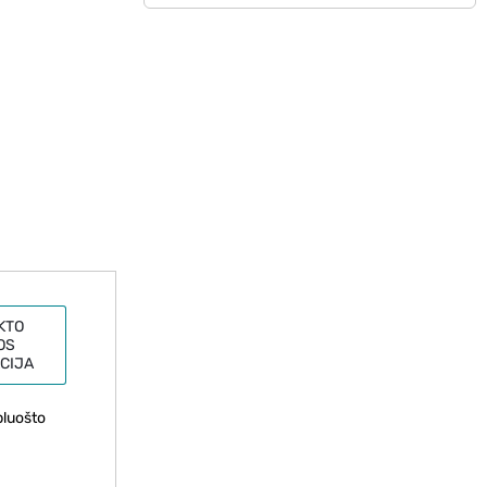
KTO
OS
CIJA
pluošto