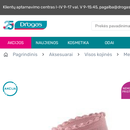
Klientų aptarnavimo centras I-IV 9-17 val. V 9-15:45, pagalba@droga
AKCIJOS
NAUJIENOS
KOSMETIKA
ODAI
Pagrindinis
Aksesuarai
Visos kojinės
Me
NEM
PRIS