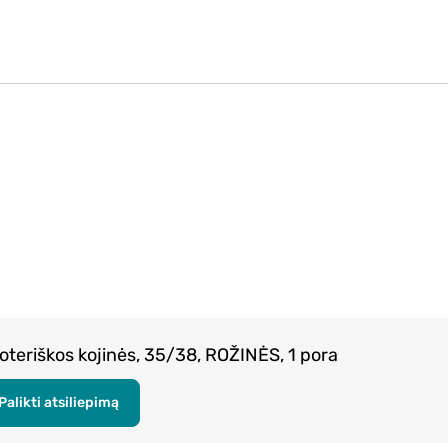
teriškos kojinės, 35/38, ROŽINĖS, 1 pora
Palikti atsiliepimą