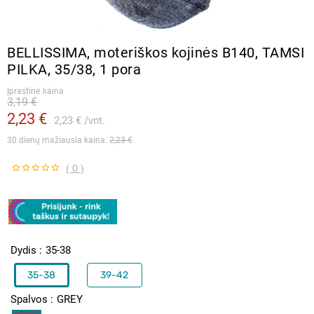
BELLISSIMA, moteriškos kojinės B140, TAMSI
PILKA, 35/38, 1 pora
Įprastinė kaina
3,19 €
2,23 €
2,23 €
vnt.
30 dienų mažiausia kaina: 
2,23 €
( 0 )
Dydis
35-38
35-38
39-42
Spalvos
GREY