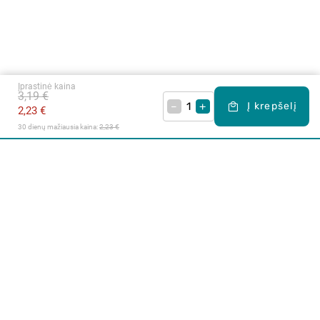
Įprastinė kaina
3,19 €
–
+
Į krepšelį
2,23 €
30 dienų mažiausia kaina: 
2,23 €
Apie mus
E. parduotuvė