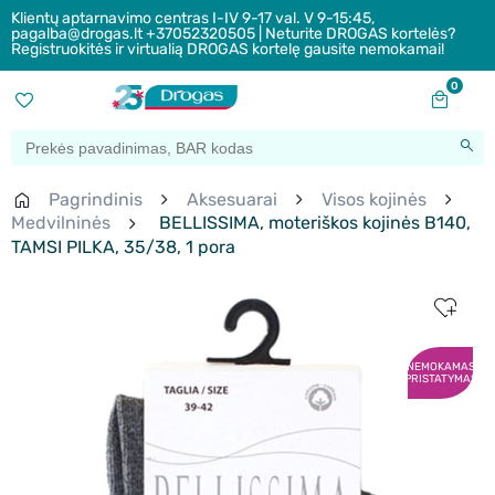
Klientų aptarnavimo centras I-IV 9-17 val. V 9-15:45,
pagalba@drogas.lt +37052320505 | Neturite DROGAS kortelės?
Registruokitės ir virtualią DROGAS kortelę gausite nemokamai!
0
Pagrindinis
Aksesuarai
Visos kojinės
Medvilninės
BELLISSIMA, moteriškos kojinės B140,
TAMSI PILKA, 35/38, 1 pora
NEMOKAMAS
PRISTATYMAS