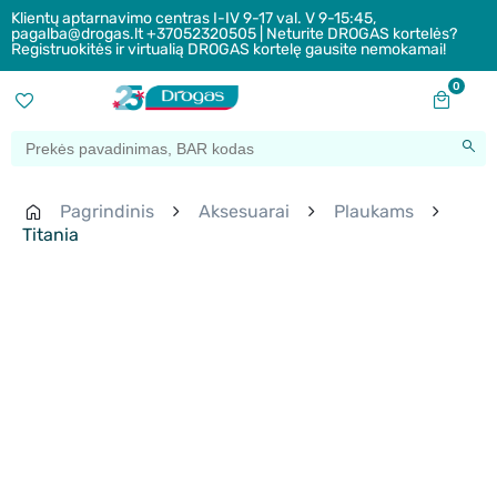
Klientų aptarnavimo centras I-IV 9-17 val. V 9-15:45,
pagalba@drogas.lt +37052320505 | Neturite DROGAS kortelės?
Registruokitės ir virtualią DROGAS kortelę gausite nemokamai!
0
Pagrindinis
Aksesuarai
Plaukams
Titania