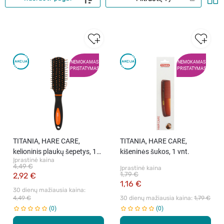
NEMOKAMAS
NEMOKAMAS
PRISTATYMAS
PRISTATYMAS
TITANIA, HARE CARE,
TITANIA, HARE CARE,
kelioninis plaukų šepetys, 1
kišeninės šukos, 1 vnt.
Įprastinė kaina
vnt.
4,49 €
Įprastinė kaina
1,79 €
2,92 €
1,16 €
30 dienų mažiausia kaina: 
4,49 €
30 dienų mažiausia kaina: 
1,79 €
0
0