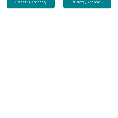
Pridėti į krepšelį
Pridėti į krepšelį
Apie mus
E. parduotuvė
Lojalumo programa