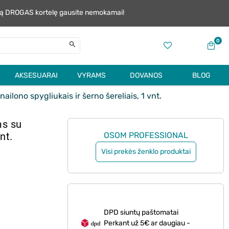
alią DROGAS kortelę gausite nemokamai!
0
AKSESUARAI
VYRAMS
DOVANOS
BLOG
ono spygliukais ir šerno šereliais, 1 vnt.
s su
nt.
OSOM PROFESSIONAL
Visi prekės ženklo produktai
DPD siuntų paštomatai
Perkant už 5€ ar daugiau -