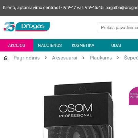
Klientų aptarnavimo centras I-IV 9-17 val. V 9-15:45, pagalba@droga
AKCIJOS
NAUJIENOS
KOSMETIKA
ODAI
Pagrindinis
Aksesuarai
Plaukams
Šepeč
NEM
PRIS