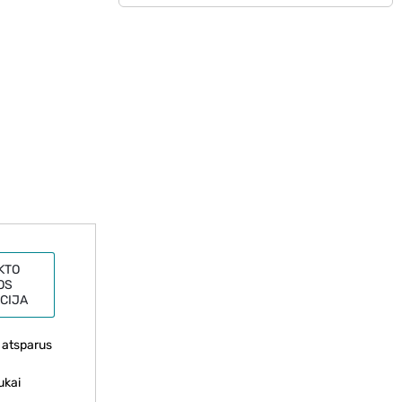
KTO
OS
CIJA
a atsparus
ukai