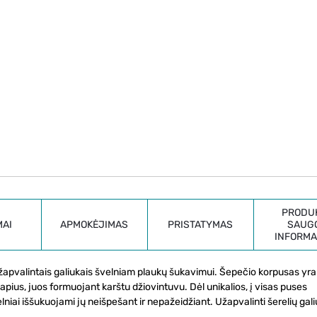
PRODU
MAI
APMOKĖJIMAS
PRISTATYMAS
SAUG
INFORMA
 užapvalintais galiukais švelniam plaukų šukavimui. Šepečio korpusas yr
šlapius, juos formuojant karštu džiovintuvu. Dėl unikalios, į visas puses
niai iššukuojami jų neišpešant ir nepažeidžiant. Užapvalinti šerelių gali