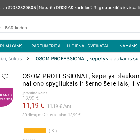
s.lt +37052320505 | Neturite DROGAS kortelės? Registruokitės ir virtu
PLAUKAMS
PARFUMERIJA
HIGIENAI, SVEIKATAI
NAMAMS
iai, šukos
OSOM PROFESSIONAL, šepetys plaukams su nail
OSOM PROFESSIONAL, šepetys plaukam
nailono spygliukais ir šerno šereliais, 1 v
Įprastinė kaina
OKAMAS
13,99 €
TATYMAS
11,19 €
11,19 €
vnt.
30 dienų mažiausia kaina: 
13,99 €
( 3 )