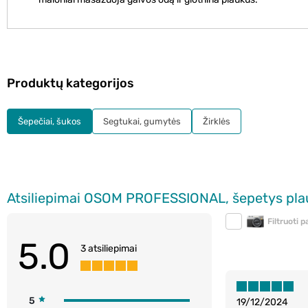
Produktų kategorijos
Šepečiai, šukos
Segtukai, gumytės
Žirklės
Atsiliepimai OSOM PROFESSIONAL, šepetys plauka
Filtruoti 
5.0
3 atsiliepimai
5
19/12/2024