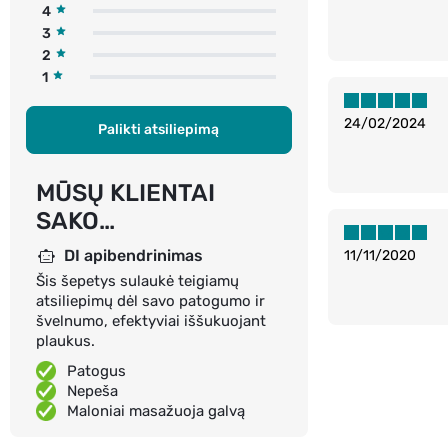
4
3
2
1
24/02/2024
Palikti atsiliepimą
MŪSŲ KLIENTAI
SAKO…
DI apibendrinimas
11/11/2020
Šis šepetys sulaukė teigiamų
atsiliepimų dėl savo patogumo ir
švelnumo, efektyviai iššukuojant
plaukus.
Patogus
Nepeša
Maloniai masažuoja galvą