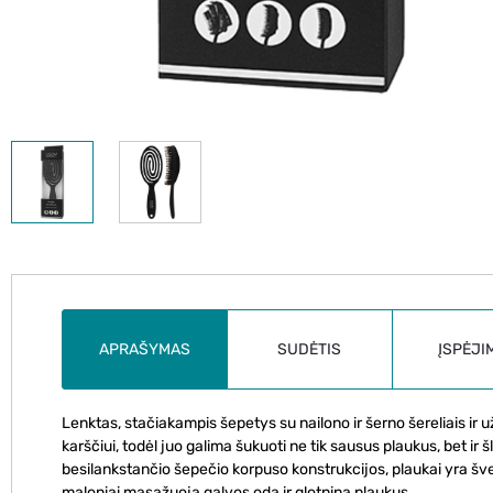
APRAŠYMAS
SUDĖTIS
ĮSPĖJI
Lenktas, stačiakampis šepetys su nailono ir šerno šereliais ir
karščiui, todėl juo galima šukuoti ne tik sausus plaukus, bet ir 
besilankstančio šepečio korpuso konstrukcijos, plaukai yra švel
maloniai masažuoja galvos odą ir glotnina plaukus.