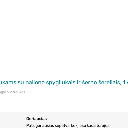
ms su nailono spygliukais ir šerno šereliais, 1 
pagal nuotraukas
Geriausias
Pats geriausias šepetys, kokį esu kada turėjus!