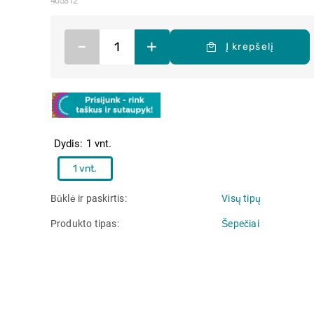
405312
–
+
Į krepšelį
Dydis
1 vnt.
1 vnt.
Būklė ir paskirtis
Visų tipų
Produkto tipas
Šepečiai