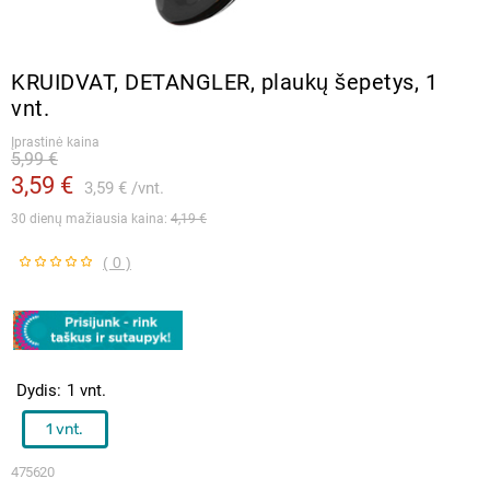
KRUIDVAT, DETANGLER, plaukų šepetys, 1
vnt.
Įprastinė kaina
5,99 €
3,59 €
3,59 €
vnt.
30 dienų mažiausia kaina: 
4,19 €
( 0 )
Dydis
1 vnt.
1 vnt.
475620