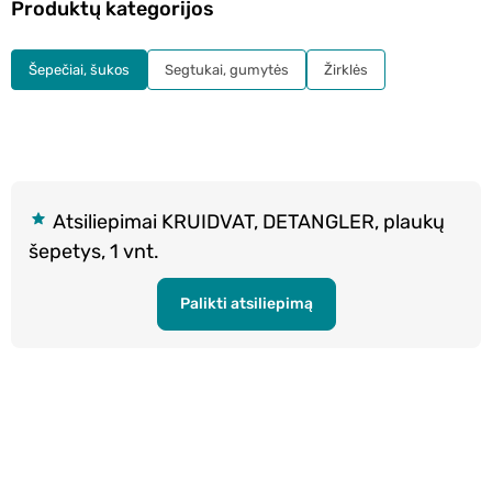
Produktų kategorijos
Šepečiai, šukos
Segtukai, gumytės
Žirklės
Atsiliepimai KRUIDVAT, DETANGLER, plaukų
šepetys, 1 vnt.
Palikti atsiliepimą