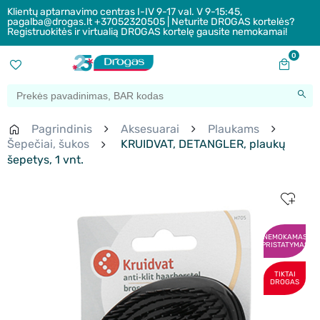
Klientų aptarnavimo centras I-IV 9-17 val. V 9-15:45,
pagalba@drogas.lt +37052320505 | Neturite DROGAS kortelės?
Registruokitės ir virtualią DROGAS kortelę gausite nemokamai!
0
Pagrindinis
Aksesuarai
Plaukams
Šepečiai, šukos
KRUIDVAT, DETANGLER, plaukų
šepetys, 1 vnt.
NEMOKAMAS
PRISTATYMAS
TIKTAI
DROGAS