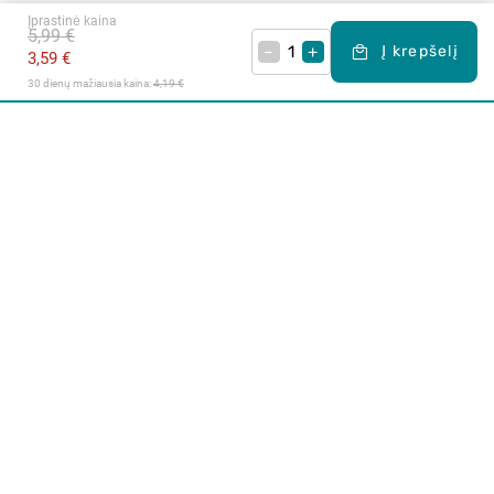
Įprastinė kaina
5,99 €
–
+
Į krepšelį
3,59 €
30 dienų mažiausia kaina: 
4,19 €
Apie mus
E. parduotuvė
Lojalumo programa