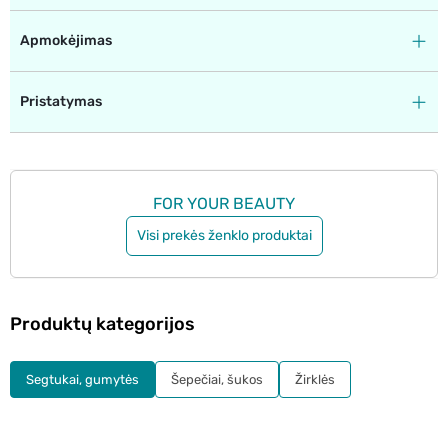
Apmokėjimas
Pristatymas
FOR YOUR BEAUTY
Visi prekės ženklo produktai
Produktų kategorijos
Segtukai, gumytės
Šepečiai, šukos
Žirklės