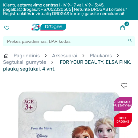
Klientų aptarnavimo centras I-IV 9-17 val. V 9-15:45,
pagalba@drogas.lt +37052320505 | Neturite DROGAS kortelės?
Registruokitės ir virtualią DROGAS kortelę gausite nemokamai!
0
Pagrindinis
Aksesuarai
Plaukams
Segtukai, gumytės
FOR YOUR BEAUTY, ELSA PINK,
plaukų segtukai, 4 vnt.
NEMOKAMAS
PRISTATYMAS
TIKTAI
DROGAS