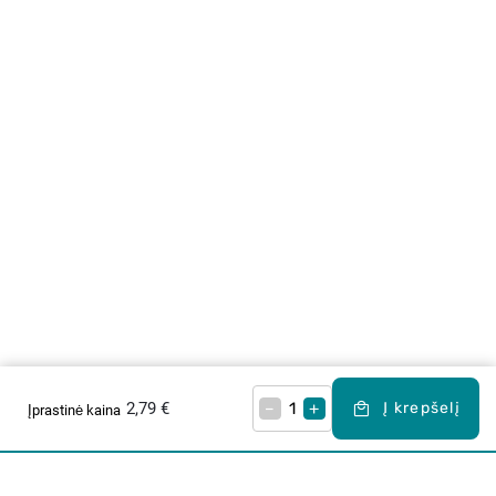
2,79 €
–
+
Į krepšelį
Įprastinė kaina