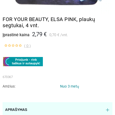
FOR YOUR BEAUTY, ELSA PINK, plaukų
segtukai, 4 vnt.
2,79 €
Įprastinė kaina
0,70 €
vnt.
( 0 )
670367
Amžius
Nuo 3 metų
APRAŠYMAS