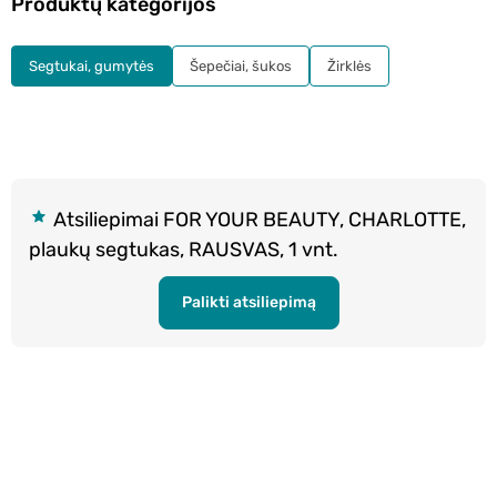
Produktų kategorijos
Segtukai, gumytės
Šepečiai, šukos
Žirklės
Atsiliepimai FOR YOUR BEAUTY, CHARLOTTE,
plaukų segtukas, RAUSVAS, 1 vnt.
Palikti atsiliepimą