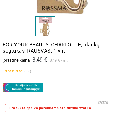
FOR YOUR BEAUTY, CHARLOTTE, plaukų
segtukas, RAUSVAS, 1 vnt.
3,49 €
Įprastinė kaina
3,49 €
vnt.
( 0 )
670500
Produkto spalva parenkama atsitiktine tvarka