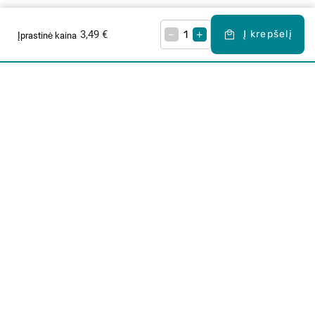
3,49 €
–
+
Į krepšelį
Įprastinė kaina
Apie mus
E. parduotuvė
Lojalumo programa