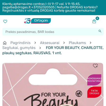
Klientų aptarnavimo centras I-IV 9-17 val. V 9-15:45,
pagalba@drogas.lt +37052320505 | Neturite DROGAS kortelės?
Registruokitės ir virtualią DROGAS kortelę gausite nemokamai!
0
Pagrindinis
Aksesuarai
Plaukams
Segtukai, gumytės
FOR YOUR BEAUTY, CHARLOTTE,
plaukų segtukas, RAUSVAS, 1 vnt.
NEMOKAMAS
PRISTATYMAS
TIKTAI
DROGAS