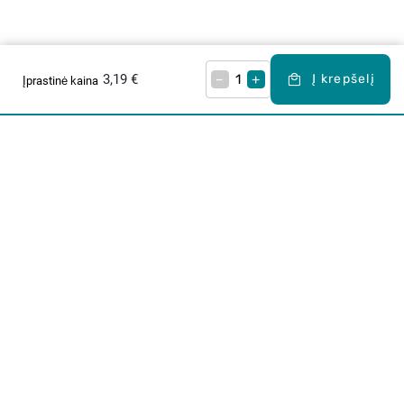
3,19 €
–
+
Į krepšelį
Įprastinė kaina
Apie mus
E. parduotuvė
Lojalumo programa