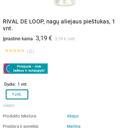
RIVAL DE LOOP, nagų aliejaus pieštukas, 1
vnt.
3,19 €
Įprastinė kaina
3,19 €
vnt.
( 0 )
Dydis
1 vnt.
1 vnt.
344804
Produkto tekstūra
Aliejus
Priežiūra ir poveikis
Maitina