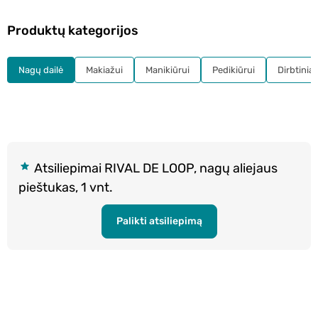
Produktų kategorijos
Nagų dailė
Makiažui
Manikiūrui
Pedikiūrui
Dirbtiniai
Atsiliepimai RIVAL DE LOOP, nagų aliejaus
pieštukas, 1 vnt.
Palikti atsiliepimą