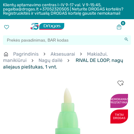
Klientų aptarnavimo centras I-IV 9-17 val. V 9-15:45,
pagalba@drogas.lt +37052320505 | Neturite DROGAS kortelės?
Registruokitės ir virtualią DROGAS kortelę gausite nemokamai!
0
Pagrindinis
Aksesuarai
Makiažui,
manikiūrui
Nagų dailė
RIVAL DE LOOP, nagų
aliejaus pieštukas, 1 vnt.
NEMOKAMAS
PRISTATYMAS
TIKTAI
DROGAS