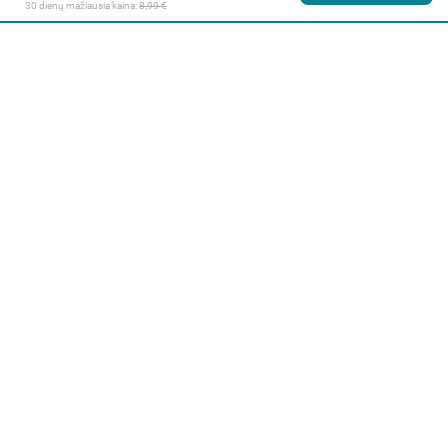
30 dienų mažiausia kaina: 
8,99 €
Apie mus
E. parduotuvė
Lojalumo programa
Klientų aptarnavimo centras
I-IV 9-17 val.
V 9-15:45