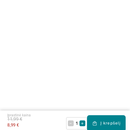
Įprastinė kaina
11,99 €
–
+
Į krepšelį
8,99 €