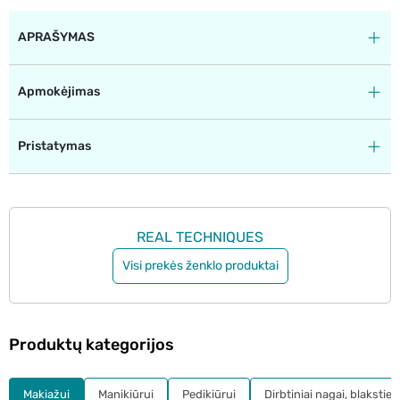
APRAŠYMAS
Apmokėjimas
Pristatymas
REAL TECHNIQUES
Visi prekės ženklo produktai
Produktų kategorijos
Makiažui
Manikiūrui
Pedikiūrui
Dirbtiniai nagai, blakstie