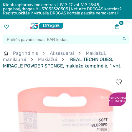
Klientų aptarnavimo centras I-IV 9-17 val. V 9-15:45,
pagalba@drogas.lt +37052320505 | Neturite DROGAS kortelės?
Registruokitės ir virtualią DROGAS kortelę gausite nemokamai!
0
Pagrindinis
Aksesuarai
Makiažui,
manikiūrui
Makiažui
REAL TECHNIQUES,
MIRACLE POWDER SPONGE, makiažo kempinėlė, 1 vnt.
NEMOKAMAS
PRISTATYMAS