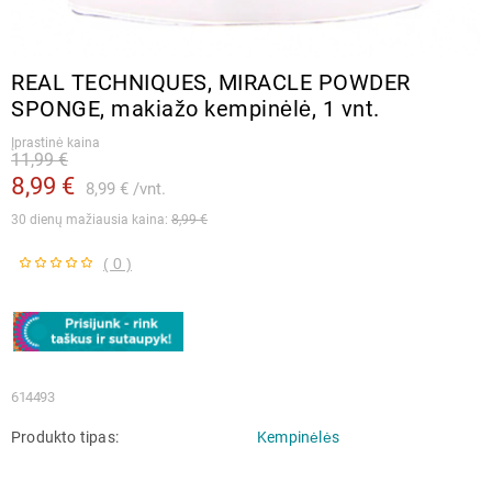
REAL TECHNIQUES, MIRACLE POWDER
SPONGE, makiažo kempinėlė, 1 vnt.
Įprastinė kaina
11,99 €
8,99 €
8,99 €
vnt.
30 dienų mažiausia kaina: 
8,99 €
( 0 )
614493
Produkto tipas
Kempinėlės