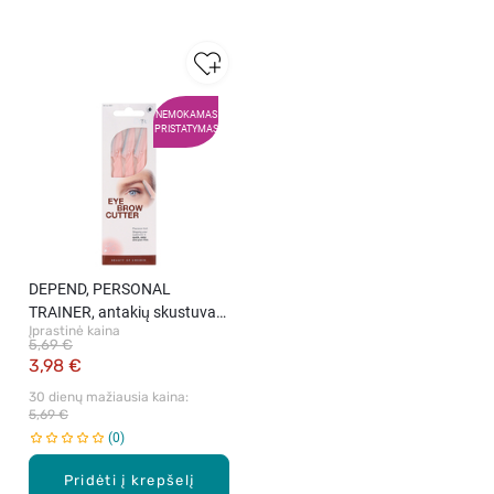
NEMOKAMAS
PRISTATYMAS
DEPEND, PERSONAL
TRAINER, antakių skustuvas,
Įprastinė kaina
2 vnt.
5,69 €
3,98 €
30 dienų mažiausia kaina: 
5,69 €
0
Pridėti į krepšelį