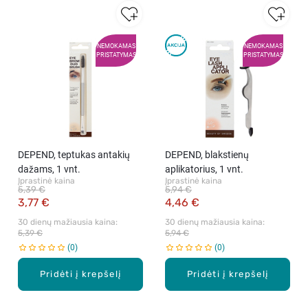
NEMOKAMAS
NEMOKAMAS
PRISTATYMAS
PRISTATYMAS
DEPEND, teptukas antakių
DEPEND, blakstienų
dažams, 1 vnt.
aplikatorius, 1 vnt.
Įprastinė kaina
Įprastinė kaina
5,39 €
5,94 €
3,77 €
4,46 €
30 dienų mažiausia kaina: 
30 dienų mažiausia kaina: 
5,39 €
5,94 €
0
0
Pridėti į krepšelį
Pridėti į krepšelį