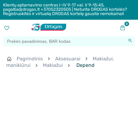
Klientų aptarnavimo centras I-IV 9-17 val. V 9-15:45,
pagalba@drogas.lt +37052320505 | Neturite DROGAS kortelės?
Registruokitės ir virtualią DROGAS kortelę gausite nemokamai!
0
Pagrindinis
Aksesuarai
Makiažui,
manikiūrui
Makiažui
Depend