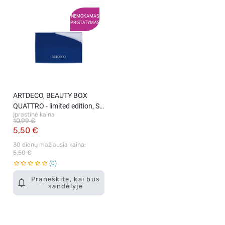
NEMOKAMAS
PRISTATYMAS
ARTDECO, BEAUTY BOX
QUATTRO - limited edition, SS
Įprastinė kaina
2025, dėžutė, 1 vnt.
10,99 €
5,50 €
30 dienų mažiausia kaina: 
5,50 €
0
Praneškite, kai bus
sandėlyje