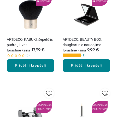
PRISTATYMAS
PRISTATYMAS
ARTDECO, KABUKI, šepetėlis
ARTDECO, BEAUTY BOX,
pudrai, 1 vnt.
daugkartinio naudojimo
17,99 €
9,99 €
Įprastinė kaina
dėžutė, 1 vnt.
Įprastinė kaina
0
1
Pridėti į krepšelį
Pridėti į krepšelį
NEMOKAMAS
NEMOKAMAS
PRISTATYMAS
PRISTATYMAS