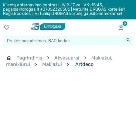
Klientų aptarnavimo centras I-IV 9-17 val. V 9-15:45,
pagalba@drogas.lt +37052320505 | Neturite DROGAS kortelės?
Registruokitės ir virtualią DROGAS kortelę gausite nemokamai!
0
Pagrindinis
Aksesuarai
Makiažui,
manikiūrui
Makiažui
Artdeco