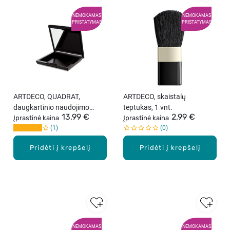
NEMOKAMAS
NEMOKAMAS
PRISTATYMAS
PRISTATYMAS
ARTDECO, QUADRAT,
ARTDECO, skaistalų
daugkartinio naudojimo
teptukas, 1 vnt.
13,99 €
2,99 €
dėžutė, 1 vnt.
Įprastinė kaina
Įprastinė kaina
1
0
Pridėti į krepšelį
Pridėti į krepšelį
NEMOKAMAS
NEMOKAMAS