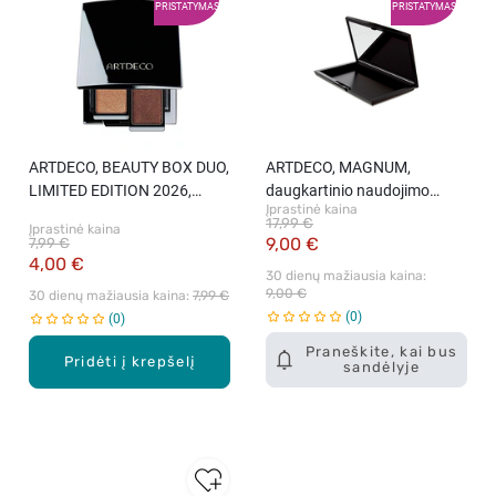
PRISTATYMAS
PRISTATYMAS
ARTDECO, BEAUTY BOX DUO,
ARTDECO, MAGNUM,
LIMITED EDITION 2026,
daugkartinio naudojimo
Įprastinė kaina
dėžutė, 1 vnt.
dėžutė, 1 vnt.
17,99 €
Įprastinė kaina
9,00 €
7,99 €
4,00 €
30 dienų mažiausia kaina: 
9,00 €
30 dienų mažiausia kaina: 
7,99 €
0
0
Praneškite, kai bus
Pridėti į krepšelį
sandėlyje