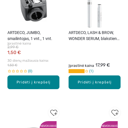
ARTDECO, JUMBO,
ARTDECO, LASH & BROW,
smailintojas, 1 vnt., 1 vnt.
WONDER SERUM, blakstienų
Įprastinė kaina
ir antakių serumas, 1,7 ml.
2,99 €
1,50 €
30 dienų mažiausia kaina: 
17,99 €
1,50 €
Įprastinė kaina
0
1
Pridėti į krepšelį
Pridėti į krepšelį
NEMOKAMAS
NEMOKAMAS