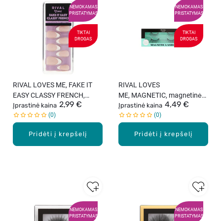
NEMOKAMAS
NEMOKAMAS
PRISTATYMAS
PRISTATYMAS
TIKTAI
TIKTAI
DROGAS
DROGAS
RIVAL LOVES ME, FAKE IT
RIVAL LOVES
EASY CLASSY FRENCH,
ME, MAGNETIC, magnetinės
2,99 €
4,49 €
dirbtiniai nagai, 24 vnt.
Įprastinė kaina
blakstienos, 1 pora
Įprastinė kaina
0
0
Pridėti į krepšelį
Pridėti į krepšelį
NEMOKAMAS
NEMOKAMAS
PRISTATYMAS
PRISTATYMAS