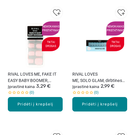
NEMOKAMAS
NEMOKAMAS
PRISTATYMAS
PRISTATYMAS
TIKTAI
TIKTAI
DROGAS
DROGAS
RIVAL LOVES ME, FAKE IT
RIVAL LOVES
EASY BABY BOOMER,
ME, SOLO GLAM, dirbtinės
3,29 €
2,99 €
dirbtiniai nagai.
Įprastinė kaina
blakstienos, 20 kuokštelių
Įprastinė kaina
0
0
Pridėti į krepšelį
Pridėti į krepšelį