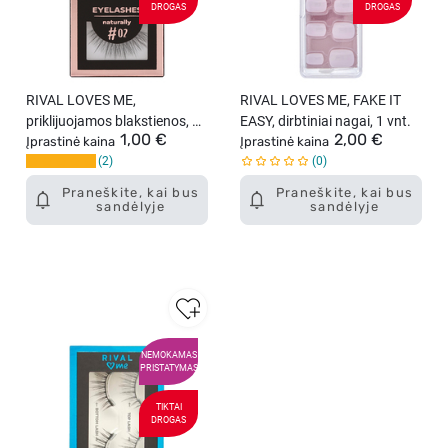
DROGAS
DROGAS
RIVAL LOVES ME,
RIVAL LOVES ME, FAKE IT
priklijuojamos blakstienos, 02
EASY, dirbtiniai nagai, 1 vnt.
1,00 €
2,00 €
Naturally, 1 vnt.
Įprastinė kaina
Įprastinė kaina
2
0
Praneškite, kai bus
Praneškite, kai bus
sandėlyje
sandėlyje
NEMOKAMAS
PRISTATYMAS
TIKTAI
DROGAS