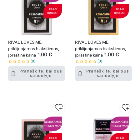
TIKTAI
TIKTAI
DROGAS
DROGAS
RIVAL LOVES ME,
RIVAL LOVES ME,
priklijuojamos blakstienos, 01
priklijuojamos blakstienos, 03
1,00 €
1,00 €
Įprastinė kaina
Ordinary, 1 vnt.
Dramatical, 1 vnt.
Įprastinė kaina
0
0
Praneškite, kai bus
Praneškite, kai bus
sandėlyje
sandėlyje
NEMOKAMAS
NEMOKAMAS
PRISTATYMAS
PRISTATYMAS
TIKTAI
TIKTAI