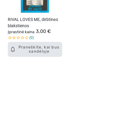
RIVAL LOVES ME, dirbtinės
blakstienos
3,00 €
Įprastinė kaina
0
Praneškite, kai bus
sandėlyje
Apie mus