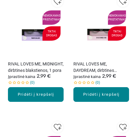
NEMOKAMAS
NEMOKAMAS
PRISTATYMAS
PRISTATYMAS
TIKTAI
TIKTAI
DROGAS
DROGAS
RIVAL LOVES ME, MIDNIGHT,
RIVAL LOVES ME,
dirbtinės blakstienos, 1 pora
DAYDREAM, dirbtinės
2,99 €
2,99 €
Įprastinė kaina
blakstienos, 1 pora
Įprastinė kaina
0
0
Pridėti į krepšelį
Pridėti į krepšelį