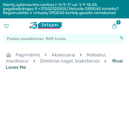
Klientų aptarnavimo centras I-IV 9-17 val. V 9-15:45,
pagalba@drogas.lt +37052320505 | Neturite DROGAS kortelės?
Registruokitės ir virtualią DROGAS kortelę gausite nemokamai!
0
Pagrindinis
Aksesuarai
Makiažui,
manikiūrui
Dirbtiniai nagai, blakstienos
Rival
Loves Me