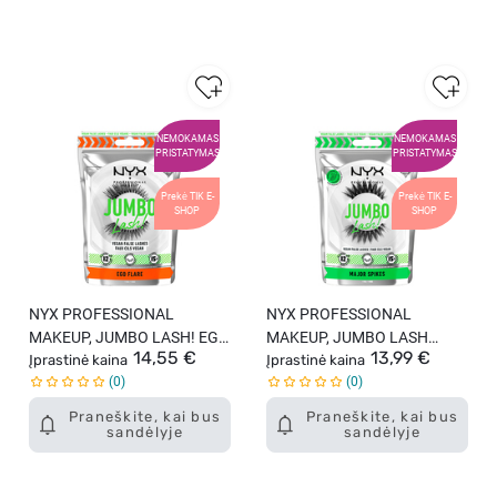
NEMOKAMAS
NEMOKAMAS
PRISTATYMAS
PRISTATYMAS
Prekė TIK E-
Prekė TIK E-
SHOP
SHOP
NYX PROFESSIONAL
NYX PROFESSIONAL
MAKEUP, JUMBO LASH! EGO
MAKEUP, JUMBO LASH
14,55 €
13,99 €
FLARE, dirbtinės blakstienos.
Įprastinė kaina
MAJOR SPIKES, dirbtinės
Įprastinė kaina
0
0
blakstienos, 1 vnt.
Praneškite, kai bus
Praneškite, kai bus
sandėlyje
sandėlyje