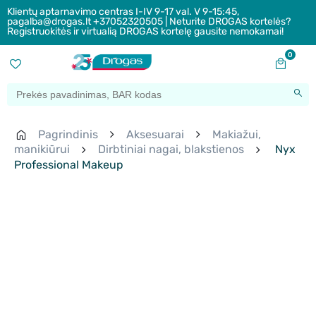
Klientų aptarnavimo centras I-IV 9-17 val. V 9-15:45,
pagalba@drogas.lt +37052320505 | Neturite DROGAS kortelės?
Registruokitės ir virtualią DROGAS kortelę gausite nemokamai!
0
Pagrindinis
Aksesuarai
Makiažui,
manikiūrui
Dirbtiniai nagai, blakstienos
Nyx
Professional Makeup