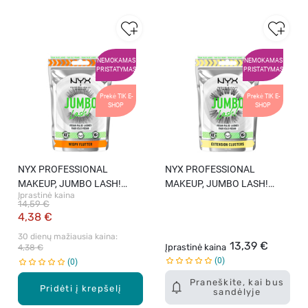
NEMOKAMAS
NEMOKAMAS
PRISTATYMAS
PRISTATYMAS
Prekė TIK E-
Prekė TIK E-
SHOP
SHOP
NYX PROFESSIONAL
NYX PROFESSIONAL
MAKEUP, JUMBO LASH!
MAKEUP, JUMBO LASH!
Įprastinė kaina
WHISPY FLUTTER, dirbtinės
EXTENSION CLUTTERS,
14,59 €
blakstienos.
dirbtinės blakstienos.
4,38 €
30 dienų mažiausia kaina: 
13,39 €
Įprastinė kaina
4,38 €
0
0
Praneškite, kai bus
Pridėti į krepšelį
sandėlyje