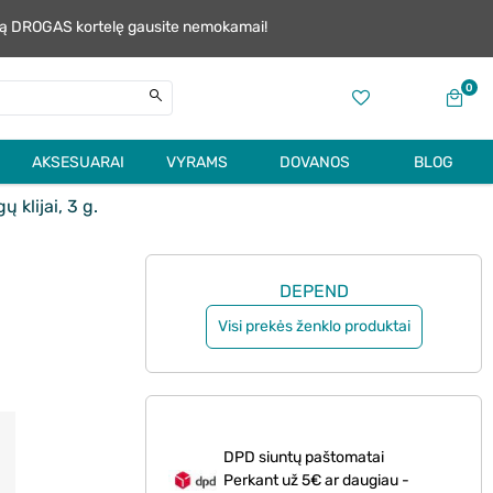
alią DROGAS kortelę gausite nemokamai!
0
AKSESUARAI
VYRAMS
DOVANOS
BLOG
 klijai, 3 g.
DEPEND
Visi prekės ženklo produktai
DPD siuntų paštomatai
Perkant už 5€ ar daugiau -