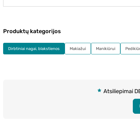
Produktų kategorijos
Dirbtiniai nagai, blakstienos
Makiažui
Manikiūrui
Pedikiū
Atsiliepimai DE