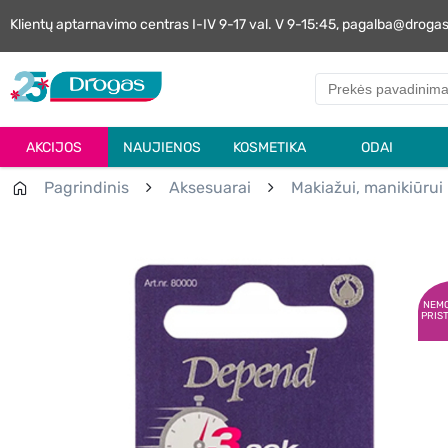
Klientų aptarnavimo centras I-IV 9-17 val. V 9-15:45, pagalba@droga
AKCIJOS
NAUJIENOS
KOSMETIKA
ODAI
Pagrindinis
Aksesuarai
Makiažui, manikiūrui
NEM
PRIS