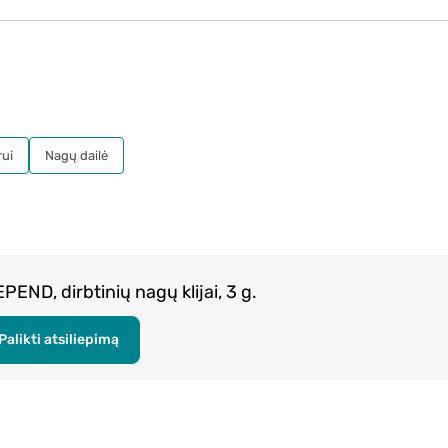
rui
Nagų dailė
PEND, dirbtinių nagų klijai, 3 g.
Palikti atsiliepimą