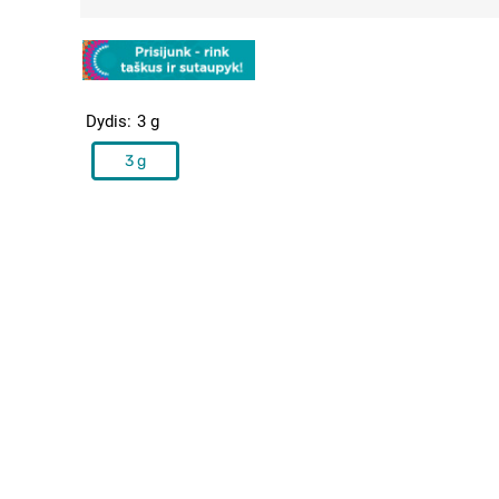
Dydis
3 g
3 g