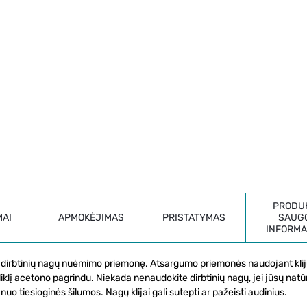
PRODU
MAI
APMOKĖJIMAS
PRISTATYMAS
SAUG
INFORMA
d dirbtinių nagų nuėmimo priemonę. Atsargumo priemonės naudojant kliju
iklį acetono pagrindu. Niekada nenaudokite dirbtinių nagų, jei jūsų natū
nuo tiesioginės šilumos. Nagų klijai gali sutepti ar pažeisti audinius.