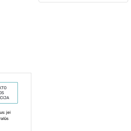
KTO
OS
CIJA
s: jei
ralūs