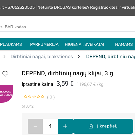
s.lt +37052320505 | Neturite DROGAS kortelės? Registruokitės ir virtu
PLAUKAMS
PARFUMERIJA
HIGIENAI, SVEIKATAI
NAMAMS
Dirbtiniai nagai, blakstienos
DEPEND, dirbtinių nagų
DEPEND, dirbtinių nagų klijai, 3 g.
3,59 €
Įprastinė kaina
1196,67 €
kg
OKAMAS
TATYMAS
( 0 )
513042
–
+
Į krepšelį