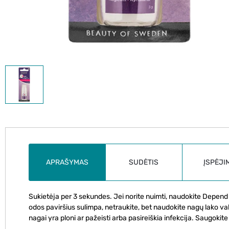
APRAŠYMAS
SUDĖTIS
ĮSPĖJI
Sukietėja per 3 sekundes. Jei norite nuimti, naudokite Depen
odos paviršius sulimpa, netraukite, bet naudokite nagų lako val
nagai yra ploni ar pažeisti arba pasireiškia infekcija. Saugokite 