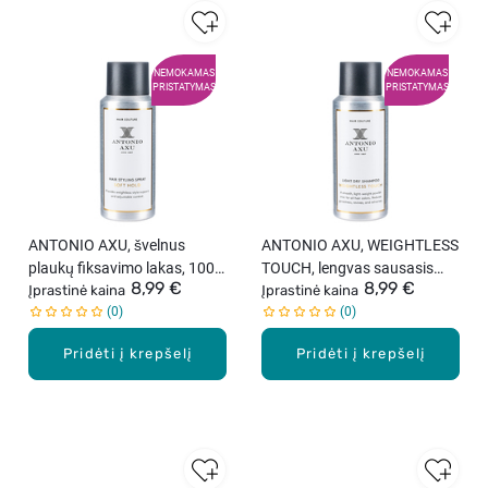
NEMOKAMAS
NEMOKAMAS
PRISTATYMAS
PRISTATYMAS
ANTONIO AXU, švelnus
ANTONIO AXU, WEIGHTLESS
plaukų fiksavimo lakas, 100
TOUCH, lengvas sausasis
8,99 €
8,99 €
ml
Įprastinė kaina
šampūnas, 100 ml
Įprastinė kaina
0
0
Pridėti į krepšelį
Pridėti į krepšelį