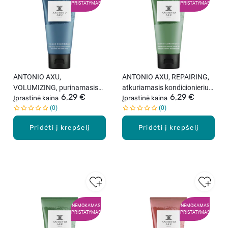
PRISTATYMAS
PRISTATYMAS
ANTONIO AXU,
ANTONIO AXU, REPAIRING,
VOLUMIZING, purinamasis
atkuriamasis kondicionierius
6,29 €
6,29 €
kondicionierius, 60 ml.
Įprastinė kaina
nuo plaukų lūžinėjimo, 60 ml.
Įprastinė kaina
0
0
Pridėti į krepšelį
Pridėti į krepšelį
NEMOKAMAS
NEMOKAMAS
PRISTATYMAS
PRISTATYMAS