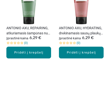
ANTONIO AXU, REPAIRING,
ANTONIO AXU, HYDRATING,
atkuriamasis šampūnas nuo
drėkinamasis sausų plaukų
6,29 €
6,29 €
plaukų lūžinėjimo, 60 ml.
Įprastinė kaina
šampūnas, 60 ml.
Įprastinė kaina
0
0
Pridėti į krepšelį
Pridėti į krepšelį