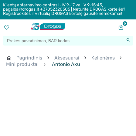
Klientų aptarnavimo centras I-IV 9-17 val. V 9-15:45,
pagalba@drogas.lt +37052320505 | Neturite DROGAS kortelės?
Registruokitės ir virtualią DROGAS kortelę gausite nemokamai!
0
Pagrindinis
Aksesuarai
Kelionėms
Mini produktai
Antonio Axu