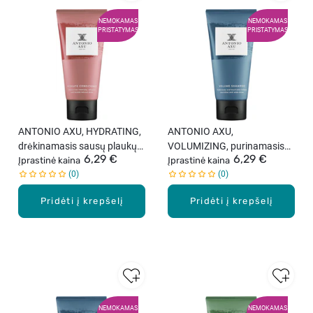
NEMOKAMAS
NEMOKAMAS
PRISTATYMAS
PRISTATYMAS
ANTONIO AXU, HYDRATING,
ANTONIO AXU,
drėkinamasis sausų plaukų
VOLUMIZING, purinamasis
6,29 €
6,29 €
kondicionierius, 60 ml.
Įprastinė kaina
šampūnas, 60 ml.
Įprastinė kaina
0
0
Pridėti į krepšelį
Pridėti į krepšelį
NEMOKAMAS
NEMOKAMAS