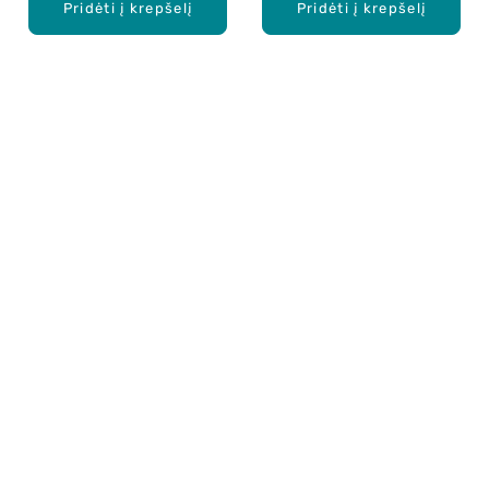
Pridėti į krepšelį
Pridėti į krepšelį
Apie mus
E. parduotuvė
Lojalumo programa