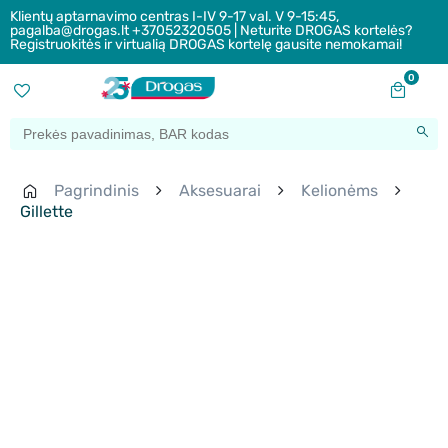
Klientų aptarnavimo centras I-IV 9-17 val. V 9-15:45,
pagalba@drogas.lt +37052320505 | Neturite DROGAS kortelės?
Registruokitės ir virtualią DROGAS kortelę gausite nemokamai!
0
Pagrindinis
Aksesuarai
Kelionėms
Gillette