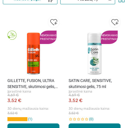
NEMOKAMAS
NEMOKAMAS
PRISTATYMAS
PRISTATYMAS
GILLETTE, FUSION, ULTRA
SATIN CARE, SENSITIVE,
SENSITIVE, skutimosi gelis,
skutimosi gelis, 75 ml
Įprastinė kaina
Įprastinė kaina
75 ml.
4,69 €
4,69 €
3,52 €
3,52 €
30 dienų mažiausia kaina: 
30 dienų mažiausia kaina: 
3,52 €
3,52 €
1
0