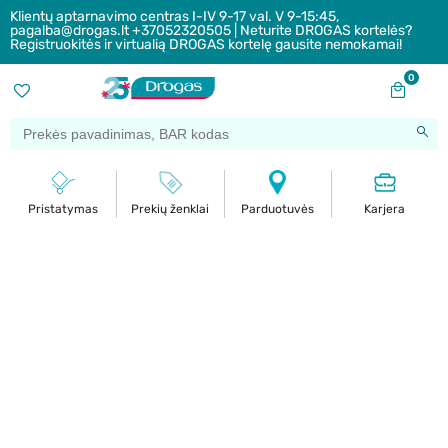
Klientų aptarnavimo centras I-IV 9-17 val. V 9-15:45,
pagalba@drogas.lt +37052320505 | Neturite DROGAS kortelės?
Registruokitės ir virtualią DROGAS kortelę gausite nemokamai!
0
Pristatymas
Prekių ženklai
Parduotuvės
Karjera