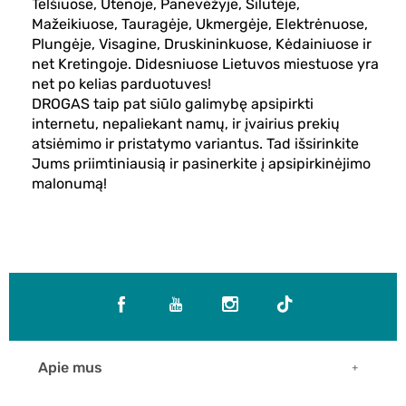
Telšiuose, Utenoje, Panevėžyje, Šilutėje,
Mažeikiuose, Tauragėje, Ukmergėje, Elektrėnuose,
Plungėje, Visagine, Druskininkuose, Kėdainiuose ir
net Kretingoje. Didesniuose Lietuvos miestuose yra
net po kelias parduotuves!
DROGAS taip pat siūlo galimybę apsipirkti
internetu, nepaliekant namų, ir įvairius prekių
atsiėmimo ir pristatymo variantus. Tad išsirinkite
Jums priimtiniausią ir pasinerkite į apsipirkinėjimo
malonumą!
Apie mus