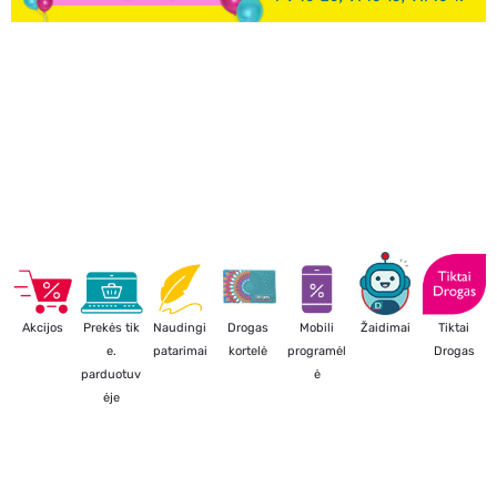
Akcijos
Prekės tik
Naudingi
Drogas
Mobili
Žaidimai
Tiktai
e.
patarimai
kortelė
programėl
Drogas
parduotuv
ė
ėje