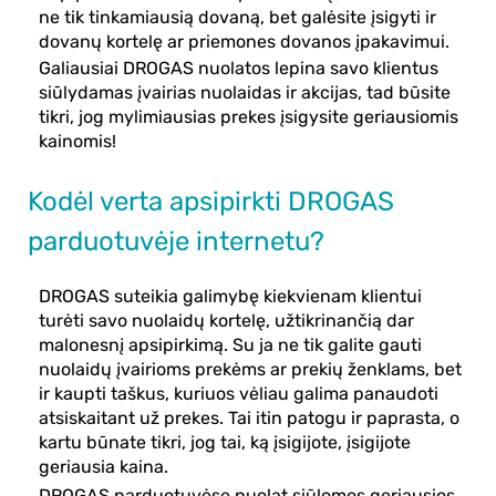
ne tik tinkamiausią dovaną, bet galėsite įsigyti ir
dovanų kortelę ar priemones dovanos įpakavimui.
Galiausiai DROGAS nuolatos lepina savo klientus
siūlydamas įvairias nuolaidas ir akcijas, tad būsite
tikri, jog mylimiausias prekes įsigysite geriausiomis
kainomis!
Kodėl verta apsipirkti DROGAS
parduotuvėje internetu?
DROGAS suteikia galimybę kiekvienam klientui
turėti savo nuolaidų kortelę, užtikrinančią dar
malonesnį apsipirkimą. Su ja ne tik galite gauti
nuolaidų įvairioms prekėms ar prekių ženklams, bet
ir kaupti taškus, kuriuos vėliau galima panaudoti
atsiskaitant už prekes. Tai itin patogu ir paprasta, o
kartu būnate tikri, jog tai, ką įsigijote, įsigijote
geriausia kaina.
DROGAS parduotuvėse nuolat siūlomos geriausios