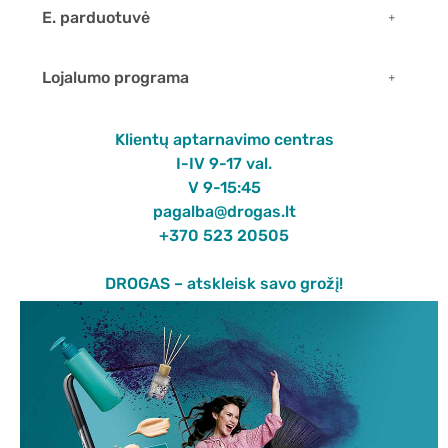
E. parduotuvė
Lojalumo programa
Klientų aptarnavimo centras
I-IV 9-17 val.
V 9-15:45
pagalba@drogas.lt
+370 523 20505
DROGAS – atskleisk savo grožį!