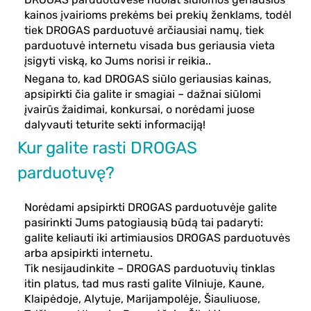
kainos įvairioms prekėms bei prekių ženklams, todėl
tiek DROGAS parduotuvė arčiausiai namų, tiek
parduotuvė internetu visada bus geriausia vieta
įsigyti viską, ko Jums norisi ir reikia..
Negana to, kad DROGAS siūlo geriausias kainas,
apsipirkti čia galite ir smagiai – dažnai siūlomi
įvairūs žaidimai, konkursai, o norėdami juose
dalyvauti teturite sekti informaciją!
Kur galite rasti DROGAS
parduotuvę?
Norėdami apsipirkti DROGAS parduotuvėje galite
pasirinkti Jums patogiausią būdą tai padaryti:
galite keliauti iki artimiausios DROGAS parduotuvės
arba apsipirkti internetu.
Tik nesijaudinkite – DROGAS parduotuvių tinklas
itin platus, tad mus rasti galite Vilniuje, Kaune,
Klaipėdoje, Alytuje, Marijampolėje, Šiauliuose,