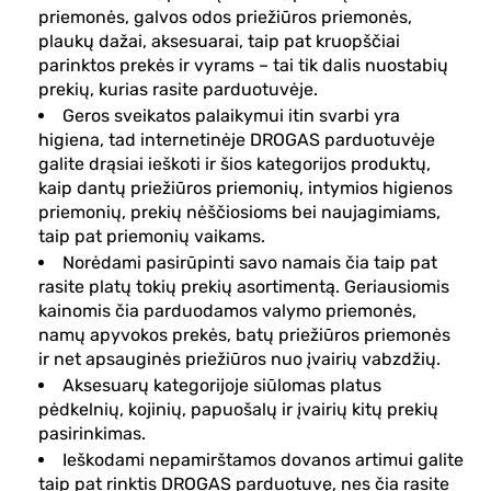
priemonės, galvos odos priežiūros priemonės,
plaukų dažai, aksesuarai, taip pat kruopščiai
parinktos prekės ir vyrams – tai tik dalis nuostabių
prekių, kurias rasite parduotuvėje.
Geros sveikatos palaikymui itin svarbi yra
higiena, tad internetinėje DROGAS parduotuvėje
galite drąsiai ieškoti ir šios kategorijos produktų,
kaip dantų priežiūros priemonių, intymios higienos
priemonių, prekių nėščiosioms bei naujagimiams,
taip pat priemonių vaikams.
Norėdami pasirūpinti savo namais čia taip pat
rasite platų tokių prekių asortimentą. Geriausiomis
kainomis čia parduodamos valymo priemonės,
namų apyvokos prekės, batų priežiūros priemonės
ir net apsauginės priežiūros nuo įvairių vabzdžių.
Aksesuarų kategorijoje siūlomas platus
pėdkelnių, kojinių, papuošalų ir įvairių kitų prekių
pasirinkimas.
Ieškodami nepamirštamos dovanos artimui galite
taip pat rinktis DROGAS parduotuvę, nes čia rasite