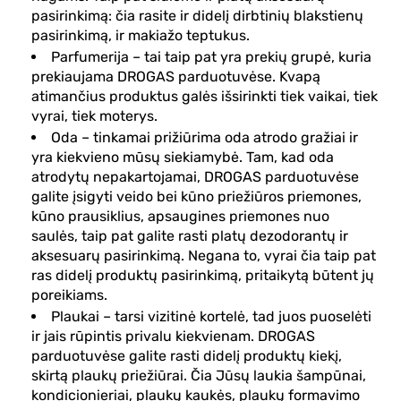
pasirinkimą: čia rasite ir didelį dirbtinių blakstienų
pasirinkimą, ir makiažo teptukus.
Parfumerija – tai taip pat yra prekių grupė, kuria
prekiaujama DROGAS parduotuvėse. Kvapą
atimančius produktus galės išsirinkti tiek vaikai, tiek
vyrai, tiek moterys.
Oda – tinkamai prižiūrima oda atrodo gražiai ir
yra kiekvieno mūsų siekiamybė. Tam, kad oda
atrodytų nepakartojamai, DROGAS parduotuvėse
galite įsigyti veido bei kūno priežiūros priemones,
kūno prausiklius, apsaugines priemones nuo
saulės, taip pat galite rasti platų dezodorantų ir
aksesuarų pasirinkimą. Negana to, vyrai čia taip pat
ras didelį produktų pasirinkimą, pritaikytą būtent jų
poreikiams.
Plaukai – tarsi vizitinė kortelė, tad juos puoselėti
ir jais rūpintis privalu kiekvienam. DROGAS
parduotuvėse galite rasti didelį produktų kiekį,
skirtą plaukų priežiūrai. Čia Jūsų laukia šampūnai,
kondicionieriai, plaukų kaukės, plaukų formavimo