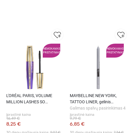
NEMOKAMAS
NEMOKAMAS
PRISTATYMAS
PRISTATYMAS
L′ORÉAL PARIS, VOLUME
MAYBELLINE NEW YORK,
MILLION LASHES SO
TATTOO LINER, gelinis
COUTURE, blakstienų tušas,
pieštukas, 1.3 g
Galimas spalvų pasirinkimas 4
juodas, 9,5 ml
Įprastinė kaina
Įprastinė kaina
16,49 €
9,79 €
8,25 €
6,85 €
30 dienų mažiausia kaina: 
9,07 €
30 dienų mažiausia kaina: 
7,34 €