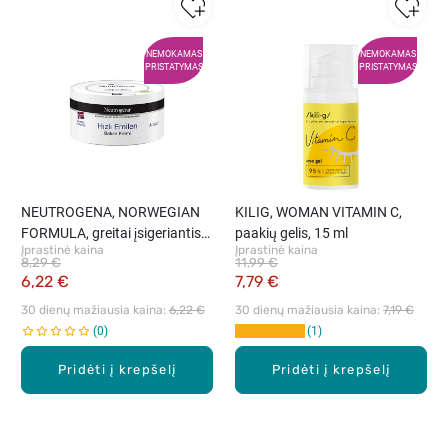
NEMOKAMAS
NEMOKAMAS
PRISTATYMAS
PRISTATYMAS
NEUTROGENA, NORWEGIAN
KILIG, WOMAN VITAMIN C,
FORMULA, greitai įsigeriantis
paakių gelis, 15 ml
Įprastinė kaina
Įprastinė kaina
kūno balzamas, 300 ml
8,29 €
11,99 €
6,22 €
7,79 €
30 dienų mažiausia kaina: 
6,22 €
30 dienų mažiausia kaina: 
7,19 €
0
1
Pridėti į krepšelį
Pridėti į krepšelį