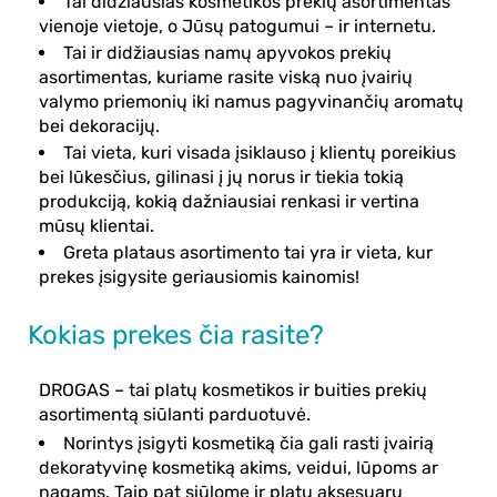
Tai didžiausias kosmetikos prekių asortimentas
vienoje vietoje, o Jūsų patogumui – ir internetu.
Tai ir didžiausias namų apyvokos prekių
asortimentas, kuriame rasite viską nuo įvairių
valymo priemonių iki namus pagyvinančių aromatų
bei dekoracijų.
Tai vieta, kuri visada įsiklauso į klientų poreikius
bei lūkesčius, gilinasi į jų norus ir tiekia tokią
produkciją, kokią dažniausiai renkasi ir vertina
mūsų klientai.
Greta plataus asortimento tai yra ir vieta, kur
prekes įsigysite geriausiomis kainomis!
Kokias prekes čia rasite?
DROGAS – tai platų kosmetikos ir buities prekių
asortimentą siūlanti parduotuvė.
Norintys įsigyti kosmetiką čia gali rasti įvairią
dekoratyvinę kosmetiką akims, veidui, lūpoms ar
nagams. Taip pat siūlome ir platų aksesuarų