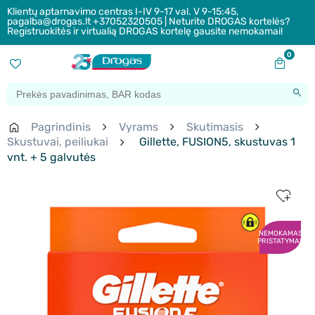
Klientų aptarnavimo centras I-IV 9-17 val. V 9-15:45,
pagalba@drogas.lt +37052320505 | Neturite DROGAS kortelės?
Registruokitės ir virtualią DROGAS kortelę gausite nemokamai!
0
Pagrindinis
Vyrams
Skutimasis
Skustuvai, peiliukai
Gillette, FUSION5, skustuvas 1
vnt. + 5 galvutės
NEMOKAMAS
PRISTATYMAS