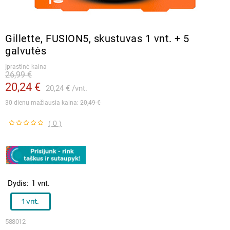
Gillette, FUSION5, skustuvas 1 vnt. + 5
galvutės
Įprastinė kaina
26,99 €
20,24 €
20,24 €
vnt.
30 dienų mažiausia kaina: 
20,49 €
( 0 )
Dydis
1 vnt.
1 vnt.
588012