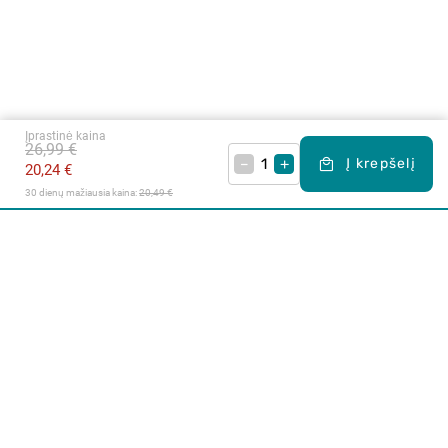
Įprastinė kaina
26,99 €
–
+
Į krepšelį
20,24 €
30 dienų mažiausia kaina: 
20,49 €
Apie mus