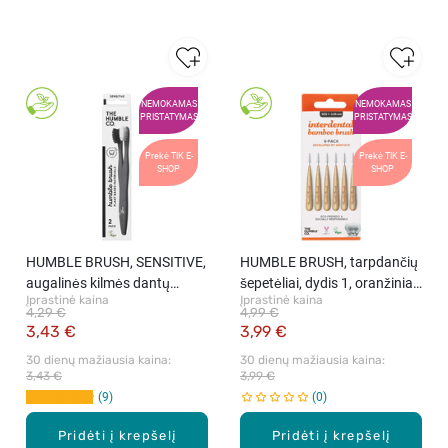
NEMOKAMAS
NEMOKAMAS
PRISTATYMAS
PRISTATYMAS
Prekė TIK E-
Prekė TIK E-
SHOP
SHOP
HUMBLE BRUSH, SENSITIVE,
HUMBLE BRUSH, tarpdančių
augalinės kilmės dantų
šepetėliai, dydis 1, oranžiniai,
Įprastinė kaina
Įprastinė kaina
šepetėliai, 2 vnt.
6 vnt.
4,29 €
4,99 €
3,43 €
3,99 €
30 dienų mažiausia kaina: 
30 dienų mažiausia kaina: 
3,43 €
3,99 €
9
0
Pridėti į krepšelį
Pridėti į krepšelį