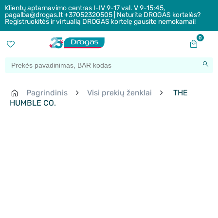
Klientų aptarnavimo centras I-IV 9-17 val. V 9-15:45,
pagalba@drogas.lt +37052320505 | Neturite DROGAS kortelės?
Registruokitės ir virtualią DROGAS kortelę gausite nemokamai!
0
Pagrindinis
Visi prekių ženklai
THE
HUMBLE CO.