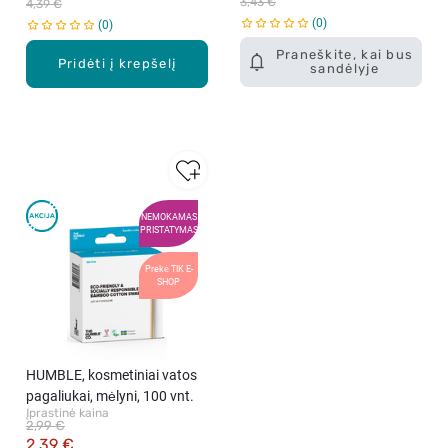
3,43 €
4,39 €
0
0
Praneškite, kai bus
Pridėti į krepšelį
sandėlyje
NEMOKAMAS
PRISTATYMAS
Prekė TIK E-
SHOP
HUMBLE, kosmetiniai vatos
pagaliukai, mėlyni, 100 vnt.
Įprastinė kaina
2,99 €
2,39 €