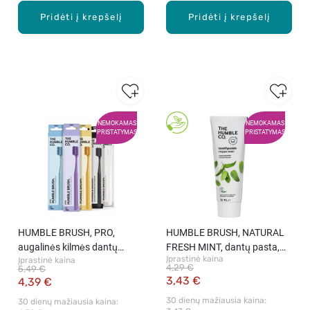
Pridėti į krepšelį
Pridėti į krepšelį
NEMOKAMAS
NEMOKAMAS
PRISTATYMAS
PRISTATYMAS
HUMBLE BRUSH, PRO,
HUMBLE BRUSH, NATURAL
augalinės kilmės dantų
FRESH MINT, dantų pasta,
Įprastinė kaina
Įprastinė kaina
šepetėlis, 1 vnt.
75 ml
4,29 €
5,49 €
3,43 €
4,39 €
30 dienų mažiausia kaina: 
30 dienų mažiausia kaina: 