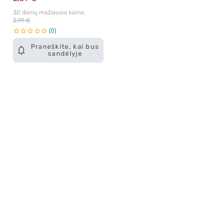
30 dienų mažiausia kaina: 
2,99 €
0
Praneškite, kai bus
sandėlyje
Apie mus
E. parduotuvė