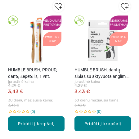
NEMOKAMAS
NEMOKAMAS
PRISTATYMAS
PRISTATYMAS
Prekė TIK E-
Prekė TIK E-
SHOP
SHOP
HUMBLE BRUSH, PROUD,
HUMBLE BRUSH, dantų
dantų šepetėlis, 1 vnt.
siūlas su aktyvuota anglim,
Įprastinė kaina
Įprastinė kaina
50 vnt.
4,29 €
4,29 €
3,43 €
3,43 €
30 dienų mažiausia kaina: 
30 dienų mažiausia kaina: 
3,43 €
3,43 €
0
0
Pridėti į krepšelį
Pridėti į krepšelį