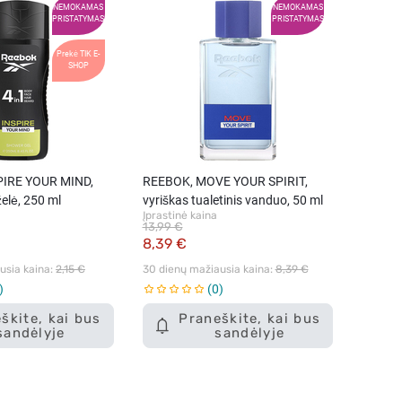
NEMOKAMAS
NEMOKAMAS
PRISTATYMAS
PRISTATYMAS
Prekė TIK E-
SHOP
PIRE YOUR MIND,
REEBOK, MOVE YOUR SPIRIT,
želė, 250 ml
vyriškas tualetinis vanduo, 50 ml
Įprastinė kaina
13,99 €
8,39 €
sia kaina: 
2,15 €
30 dienų mažiausia kaina: 
8,39 €
0
škite, kai bus
Praneškite, kai bus
sandėlyje
sandėlyje