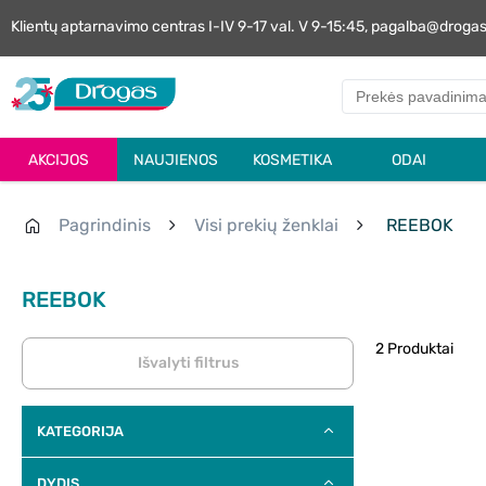
Klientų aptarnavimo centras I-IV 9-17 val. V 9-15:45, pagalba@droga
AKCIJOS
NAUJIENOS
KOSMETIKA
ODAI
Pagrindinis
Visi prekių ženklai
REEBOK
REEBOK
2 Produktai
Išvalyti filtrus
KATEGORIJA
DYDIS