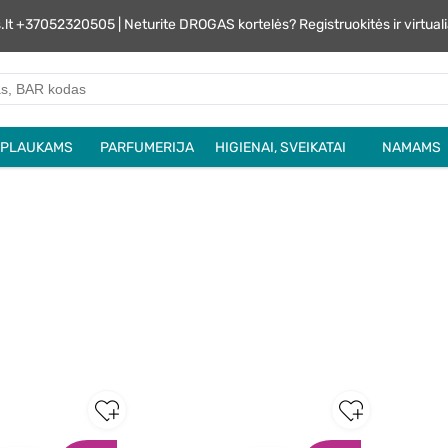
s.lt +37052320505 | Neturite DROGAS kortelės? Registruokitės ir virtu
PLAUKAMS
PARFUMERIJA
HIGIENAI, SVEIKATAI
NAMAMS