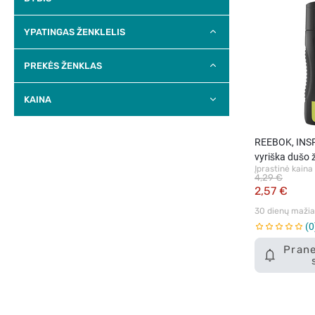
YPATINGAS ŽENKLELIS
PREKĖS ŽENKLAS
KAINA
REEBOK, INS
vyriška dušo 
Įprastinė kaina
4,29 €
2,57 €
30 dienų mažiau
0
Prane