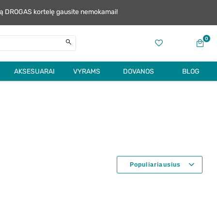
alią DROGAS kortelę gausite nemokamai!
0
AKSESUARAI
VYRAMS
DOVANOS
BLOG