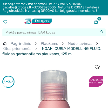
Klientų aptarnavimo centras I-IV 9-17 val. V 9-15:45,
pagalba@drogas.lt +37052320505 | Neturite DROGAS kortelės?
Registruokitės ir virtualią DROGAS kortelę gausite nemokamai!
0
Pagrindinis
Plaukams
Modeliavimas
Kitos priemonės
NOAH, CURLY MODELLING FLUID,
fluidas garbanotiems plaukams, 125 ml
NEMOKAMAS
PRISTATYMAS