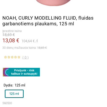
NOAH, CURLY MODELLING FLUID, fluidas
garbanotiems plaukams, 125 ml
Įprastinė kaina
18,69 €
13,08 €
104,64 €
l
30 dienų mažiausia kaina: 
18,69 €
( 0 )
Dydis
125 ml
125 ml
560530