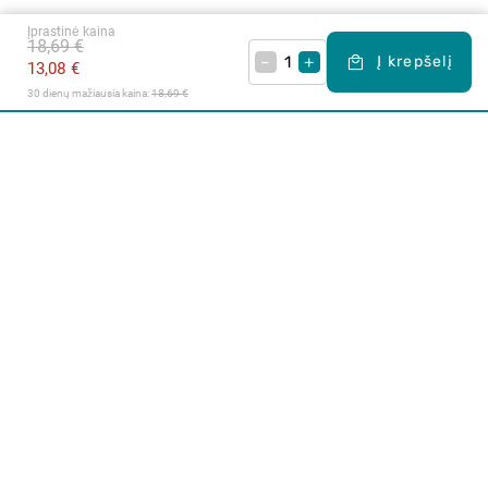
Įprastinė kaina
18,69 €
–
+
Į krepšelį
13,08 €
30 dienų mažiausia kaina: 
18,69 €
Apie mus
E. parduotuvė
Lojalumo programa