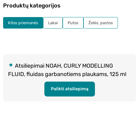
Produktų kategorijos
Kitos priemonės
Lakai
Putos
Želės, pastos
Atsiliepimai NOAH, CURLY MODELLING
FLUID, fluidas garbanotiems plaukams, 125 ml
Palikti atsiliepimą