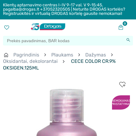
Klientų aptarnavimo centras I-IV 9-17 val. V 9-15:45,
pagalba@drogas.lt +37052320505 | Neturite DROGAS kortelės?
Registruokitės ir virtualią DROGAS kortelę gausite nemokamai!
0
Pagrindinis
Plaukams
Dažymas
Oksidantai, dekolorantai
CECE COLOR CR.9%
OKSIGEN.125ML
NEMOKAMAS
PRISTATYMAS