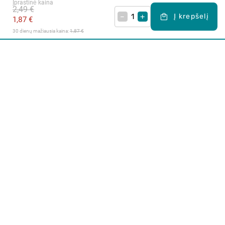
Įprastinė kaina
2,49 €
–
+
Į krepšelį
1,87 €
30 dienų mažiausia kaina: 
1,87 €
Apie mus
E. parduotuvė
Lojalumo programa
Klientų aptarnavimo centras