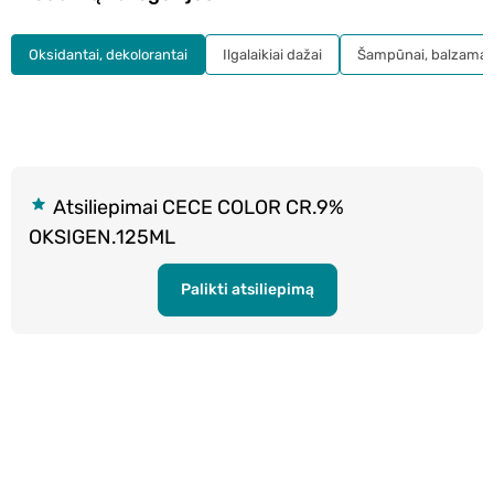
Oksidantai, dekolorantai
Ilgalaikiai dažai
Šampūnai, balzamai
Atsiliepimai CECE COLOR CR.9%
OKSIGEN.125ML
Palikti atsiliepimą