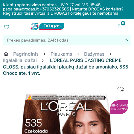
Klientų aptarnavimo centras I-IV 9-17 val. V 9-15:45,
pagalba@drogas.lt +37052320505 | Neturite DROGAS kortelės?
Registruokitės ir virtualią DROGAS kortelę gausite nemokamai!
0
Pagrindinis
Plaukams
Dažymas
Ilgalaikiai dažai
L′ORÉAL PARIS CASTING CREME
GLOSS, pusiau ilgalaikiai plaukų dažai be amoniako, 535
Chocolate, 1 vnt.
NEMOKAMAS
PRISTATYMAS