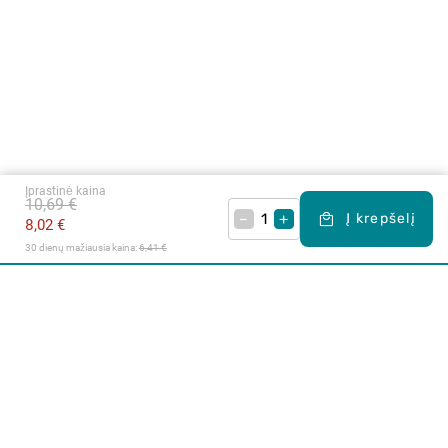
Įprastinė kaina
10,69 €
–
+
Į krepšelį
8,02 €
30 dienų mažiausia kaina: 
6,41 €
Apie mus