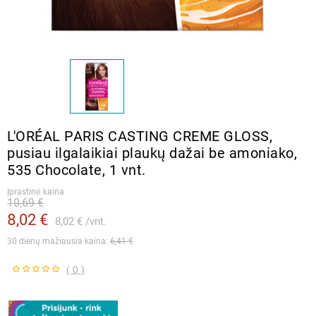
L′ORÉAL PARIS CASTING CREME GLOSS,
pusiau ilgalaikiai plaukų dažai be amoniako,
535 Chocolate, 1 vnt.
Įprastinė kaina
10,69 €
8,02 €
8,02 €
vnt.
30 dienų mažiausia kaina: 
6,41 €
( 0 )