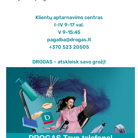
Klientų aptarnavimo centras
I-IV 9-17 val.
V 9-15:45
pagalba@drogas.lt
+370 523 20505
DROGAS – atskleisk savo grožį!
DROGAS Tavo telefone!