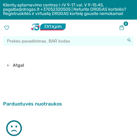
Klientų aptarnavimo centras I-IV 9-17 val. V 9-15:45,
pagalba@drogas.lt +37052320505 | Neturite DROGAS kortelės?
Registruokitės ir virtualią DROGAS kortelę gausite nemokamai!
0
Atgal
Parduotuvės nuotraukos