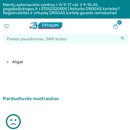
Klientų aptarnavimo centras I-IV 9-17 val. V 9-15:45,
pagalba@drogas.lt +37052320505 | Neturite DROGAS kortelės?
Registruokitės ir virtualią DROGAS kortelę gausite nemokamai!
0
Atgal
Parduotuvės nuotraukos