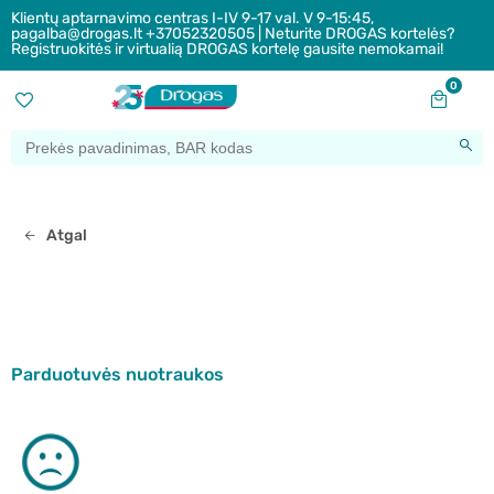
Klientų aptarnavimo centras I-IV 9-17 val. V 9-15:45,
pagalba@drogas.lt +37052320505 | Neturite DROGAS kortelės?
Registruokitės ir virtualią DROGAS kortelę gausite nemokamai!
0
Atgal
Parduotuvės nuotraukos