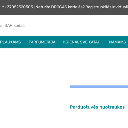
s.lt +37052320505 | Neturite DROGAS kortelės? Registruokitės ir virtu
PLAUKAMS
PARFUMERIJA
HIGIENAI, SVEIKATAI
NAMAMS
Parduotuvės nuotraukos