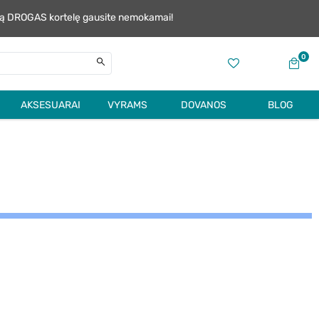
alią DROGAS kortelę gausite nemokamai!
0
AKSESUARAI
VYRAMS
DOVANOS
BLOG