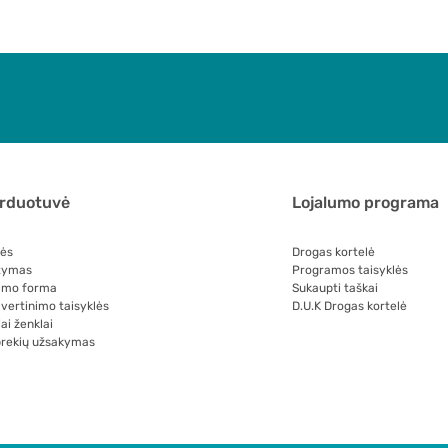
arduotuvė
Lojalumo programa
lės
Drogas kortelė
tymas
Programos taisyklės
imo forma
Sukaupti taškai
 vertinimo taisyklės
D.U.K Drogas kortelė
ai ženklai
prekių užsakymas