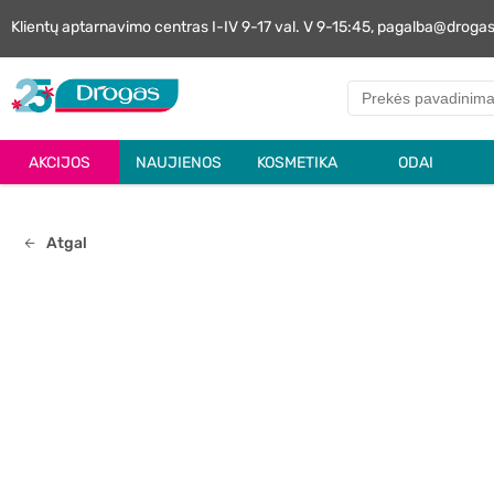
Klientų aptarnavimo centras I-IV 9-17 val. V 9-15:45, pagalba@droga
AKCIJOS
NAUJIENOS
KOSMETIKA
ODAI
Atgal