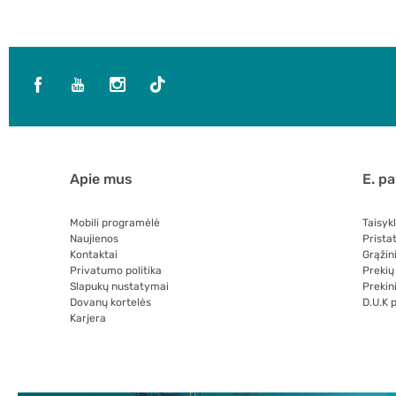
Apie mus
E. p
Mobili programėlė
Taisyk
Naujienos
Prista
Kontaktai
Grąžin
Privatumo politika
Prekių
Slapukų nustatymai
Prekini
Dovanų kortelės
D.U.K 
Karjera