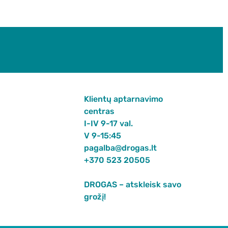
Klientų aptarnavimo
centras
I-IV 9-17 val.
V 9-15:45
pagalba@drogas.lt
+370 523 20505
DROGAS – atskleisk savo
grožį!