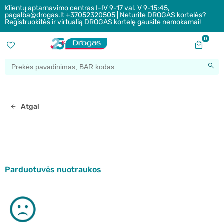
Klientų aptarnavimo centras I-IV 9-17 val. V 9-15:45,
pagalba@drogas.lt +37052320505 | Neturite DROGAS kortelės?
Registruokitės ir virtualią DROGAS kortelę gausite nemokamai!
0
Atgal
Parduotuvės nuotraukos