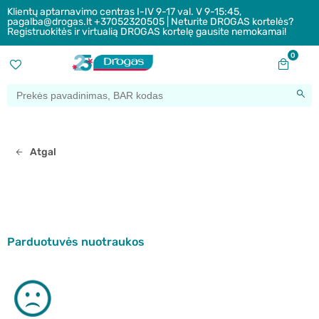
Klientų aptarnavimo centras I-IV 9-17 val. V 9-15:45,
pagalba@drogas.lt +37052320505 | Neturite DROGAS kortelės?
Registruokitės ir virtualią DROGAS kortelę gausite nemokamai!
0
Atgal
Parduotuvės nuotraukos