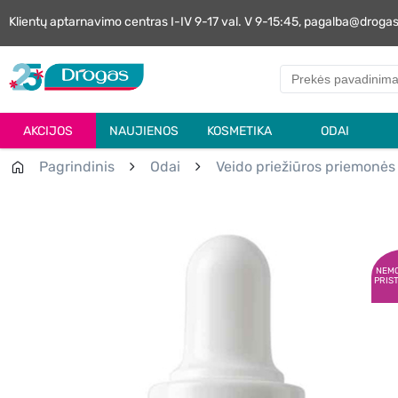
Klientų aptarnavimo centras I-IV 9-17 val. V 9-15:45, pagalba@droga
AKCIJOS
NAUJIENOS
KOSMETIKA
ODAI
Pagrindinis
Odai
Veido priežiūros priemonės
NEM
PRIS