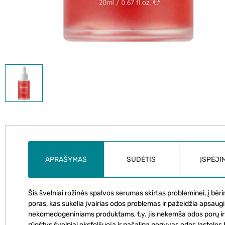
APRAŠYMAS
SUDĖTIS
ĮSPĖJI
Šis švelniai rožinės spalvos serumas skirtas probleminei, į bė
poras, kas sukelia įvairias odos problemas ir pažeidžia apsaugi
nekomedogeniniams produktams, t.y. jis nekemša odos porų ir 
rūgštys švelniai eksfolijuoja ir pašalina negyvas odos ląstele