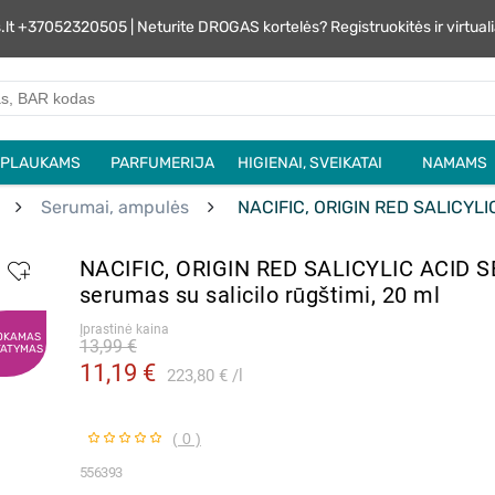
s.lt +37052320505 | Neturite DROGAS kortelės? Registruokitės ir virtu
PLAUKAMS
PARFUMERIJA
HIGIENAI, SVEIKATAI
NAMAMS
Serumai, ampulės
NACIFIC, ORIGIN RED SALICYLIC 
NACIFIC, ORIGIN RED SALICYLIC ACID 
serumas su salicilo rūgštimi, 20 ml
Įprastinė kaina
OKAMAS
13,99 €
TATYMAS
11,19 €
223,80 €
l
( 0 )
556393