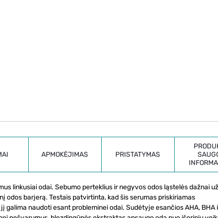
PRODU
MAI
APMOKĖJIMAS
PRISTATYMAS
SAUG
INFORMA
rimus linkusiai odai. Sebumo perteklius ir negyvos odos ląstelės dažnai 
nį odos barjerą. Testais patvirtinta, kad šis serumas priskiriamas
jį galima naudoti esant probleminei odai. Sudėtyje esančios AHA, BHA 
s bei nešvarumus, blezdingūnės ekstraktas apsaugo odą nuo išorinių veik