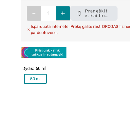
Praneškit
–
+
e, kai bus
sandėlyje
Išparduota internete. Prekę galite rasti DROGAS fizinė
parduotuvėse.
Dydis
50 ml
50 ml