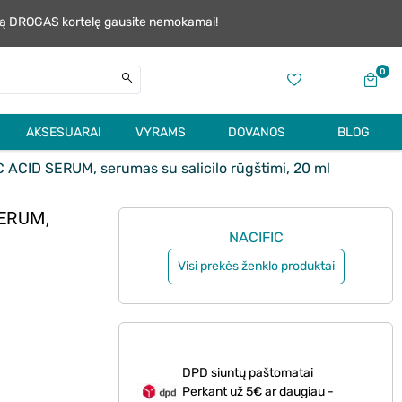
alią DROGAS kortelę gausite nemokamai!
0
AKSESUARAI
VYRAMS
DOVANOS
BLOG
ACID SERUM, serumas su salicilo rūgštimi, 20 ml
SERUM,
NACIFIC
Visi prekės ženklo produktai
DPD siuntų paštomatai
Perkant už 5€ ar daugiau -