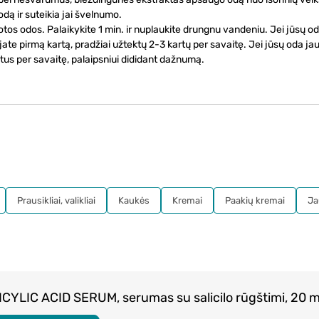
dą ir suteikia jai švelnumo.
os odos. Palaikykite 1 min. ir nuplaukite drungnu vandeniu. Jei jūsų od
te pirmą kartą, pradžiai užtektų 2-3 kartų per savaitę. Jei jūsų oda jaut
artus per savaitę, palaipsniui dididant dažnumą.
Prausikliai, valikliai
Kaukės
Kremai
Paakių kremai
Ja
CYLIC ACID SERUM, serumas su salicilo rūgštimi, 20 m