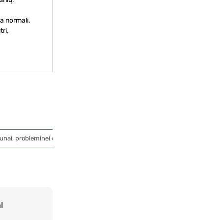
a normali,
ri,
unai, probleminei odai
l