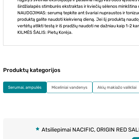
širdžialapės stimburės ekstraktas ir kviečių sėlenos minkština o
NAUDOJIMAS: serumą tepkite ant švariai nupraustos ir tonizuot
produktą galite naudoti kiekvieną dieną. Jei šį produktą naudoja
vertėtų atlikti testą ir iš pradžių naudoti ne dažniau kaip 1-2 k
KILMĖS ŠALIS: Pietų Korėja.
Produktų kategorijos
Serumai, ampulės
Miceliniai vandenys
Akių makiažo valikliai
Atsiliepimai NACIFIC, ORIGIN RED SALI