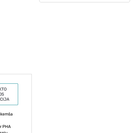
KTO
OS
CIJA
užkemša
ir PHA
snių,