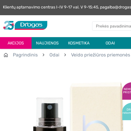
Klientų aptarnavimo centras I-IV 9-17 val. V 9-15:45, pagalba@droga
AKCIJOS
NAUJIENOS
KOSMETIKA
ODAI
Pagrindinis
Odai
Veido priežiūros priemonės
NEM
PRIS
DR
reko