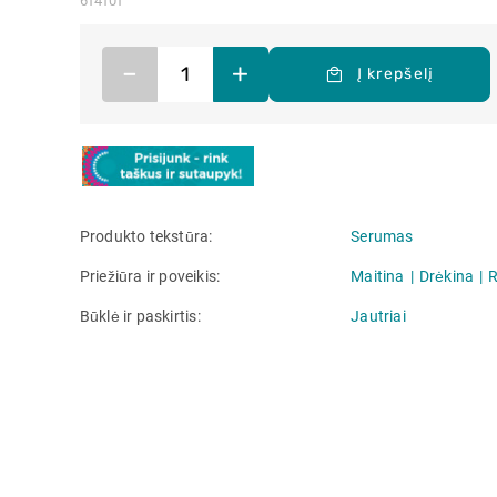
614101
–
+
Į krepšelį
Produkto tekstūra
Serumas
Priežiūra ir poveikis
Maitina
Drėkina
Būklė ir paskirtis
Jautriai