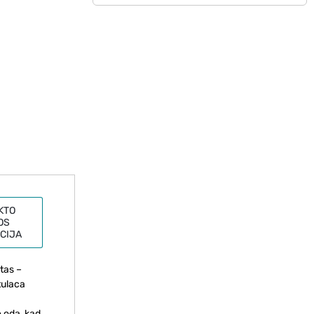
KTO
OS
CIJA
atas –
tulaca
e odą, kad