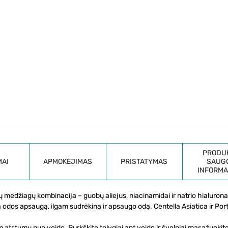
PRODU
MAI
APMOKĖJIMAS
PRISTATYMAS
SAUG
INFORMA
ųjų medžiagų kombinacija – guobų aliejus, niacinamidai ir natrio hialuron
ą odos apsaugą, ilgam sudrėkiną ir apsaugo odą. Centella Asiatica ir Por
tstumu nuo veido. Purkškite tolygiai ant veido ir švelniai masažuokit