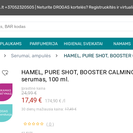
s.lt +37052320505 | Neturite DROGAS kortelės? Registruokitės ir virtu
PLAUKAMS
PARFUMERIJA
HIGIENAI, SVEIKATAI
NAMAMS
Serumai, ampulės
HAMEL, PURE SHOT, BOOSTER C
HAMEL, PURE SHOT, BOOSTER CALMING
serumas, 100 ml.
Įprastinė kaina
OKAMAS
24,99 €
TATYMAS
17,49 €
174,90 €
l
30 dienų mažiausia kaina: 
17,49 €
OGAS
menduoja
( 0 )