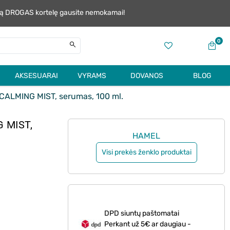
alią DROGAS kortelę gausite nemokamai!
0
AKSESUARAI
VYRAMS
DOVANOS
BLOG
ALMING MIST, serumas, 100 ml.
 MIST,
HAMEL
Visi prekės ženklo produktai
DPD siuntų paštomatai
Perkant už 5€ ar daugiau -