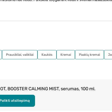
Prausikliai, valikliai
Kaukės
Kremai
Paakių kremai
Ja
OT, BOOSTER CALMING MIST, serumas, 100 ml.
Palikti atsiliepimą