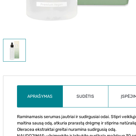
APRAŠYMAS
SUDĖTIS
ĮSPĖJI
Raminamasis serumas jautriai ir sudirgusiai odai. Stipri veikli
maitina sausą odą, atkuria prarastą drėgmę ir stiprina natūrali
Oleracea ekstraktai greitai nuramina sudirgusią odą.
NAUDOJIMAS: užsimerkite ir laikykite purškalą maždaug 30 cm a