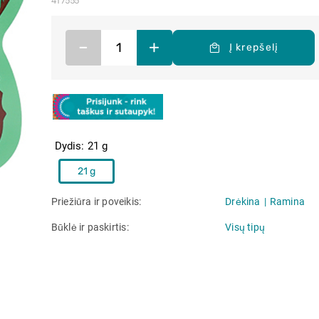
417555
–
+
Į krepšelį
Dydis
21 g
21 g
Priežiūra ir poveikis
Drėkina
Ramina
Būklė ir paskirtis
Visų tipų