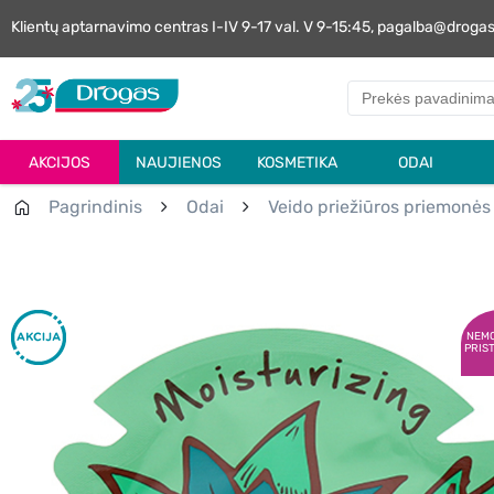
Klientų aptarnavimo centras I-IV 9-17 val. V 9-15:45, pagalba@droga
AKCIJOS
NAUJIENOS
KOSMETIKA
ODAI
Pagrindinis
Odai
Veido priežiūros priemonės
NEM
PRIS