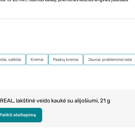
iai, valikliai
Kremai
Paakių kremai
Jaunai, probleminei odai
EAL, lakštinė veido kaukė su alijošiumi, 21 g
Palikti atsiliepimą