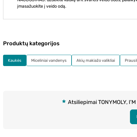
įmasažuokite į veido odą.
Produktų kategorijos
Kaukės
Miceliniai vandenys
Akių makiažo valikliai
Prausikl
Atsiliepimai TONYMOLY, I'M R