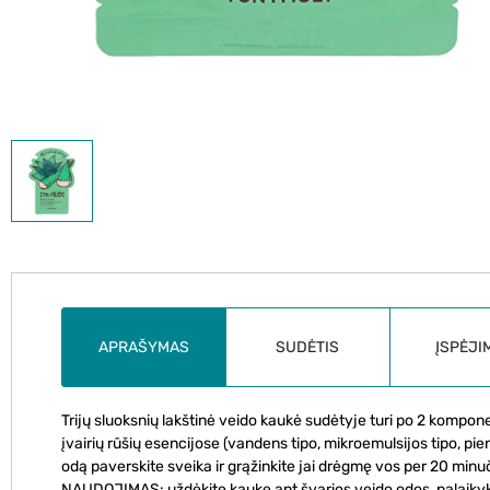
APRAŠYMAS
SUDĖTIS
ĮSPĖJI
Trijų sluoksnių lakštinė veido kaukė sudėtyje turi po 2 kompone
įvairių rūšių esencijose (vandens tipo, mikroemulsijos tipo, pie
odą paverskite sveika ir grąžinkite jai drėgmę vos per 20 minu
NAUDOJIMAS: uždėkite kaukę ant švarios veido odos, palaikyki