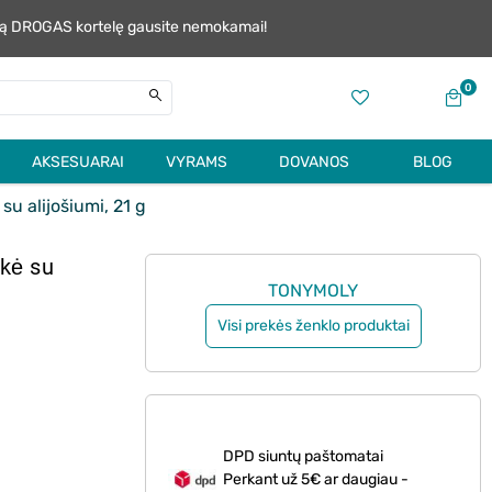
alią DROGAS kortelę gausite nemokamai!
0
AKSESUARAI
VYRAMS
DOVANOS
BLOG
u alijošiumi, 21 g
kė su
TONYMOLY
Visi prekės ženklo produktai
DPD siuntų paštomatai
Perkant už 5€ ar daugiau -