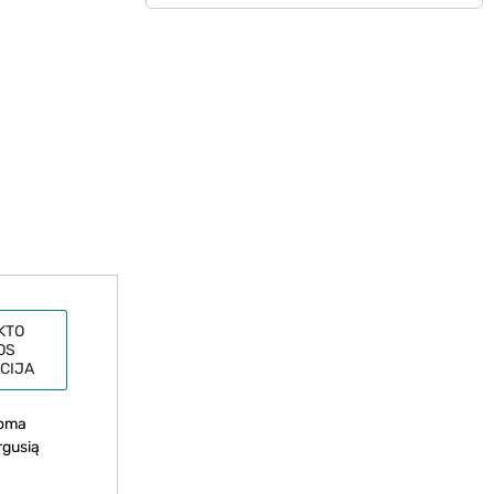
KTO
OS
CIJA
koma
rgusią