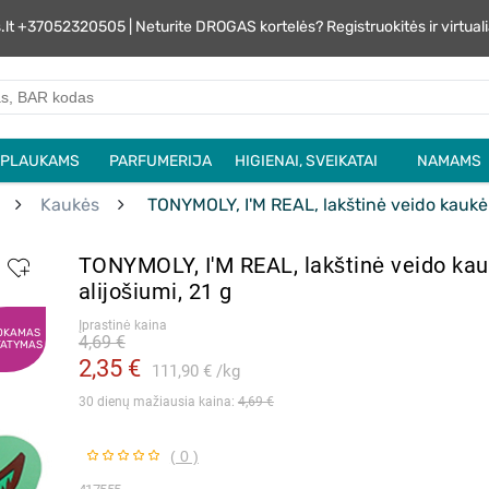
s.lt +37052320505 | Neturite DROGAS kortelės? Registruokitės ir virtu
PLAUKAMS
PARFUMERIJA
HIGIENAI, SVEIKATAI
NAMAMS
Kaukės
TONYMOLY, I'M REAL, lakštinė veido kaukė s
TONYMOLY, I'M REAL, lakštinė veido kau
alijošiumi, 21 g
Įprastinė kaina
OKAMAS
4,69 €
TATYMAS
2,35 €
111,90 €
kg
30 dienų mažiausia kaina: 
4,69 €
( 0 )