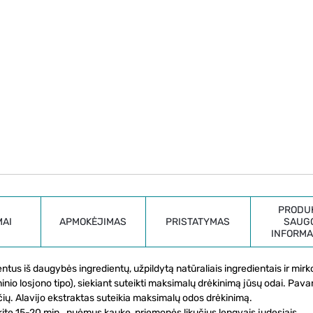
PRODU
MAI
APMOKĖJIMAS
PRISTATYMAS
SAUG
INFORMA
ntus iš daugybės ingredientų, užpildytą natūraliais ingredientais ir mir
ninio losjono tipo), siekiant suteikti maksimalų drėkinimą jūsų odai. Pava
čių. Alavijo ekstraktas suteikia maksimalų odos drėkinimą.
te 15-20 min., nuėmus kaukę, priemonės likučius lengvais judesiais