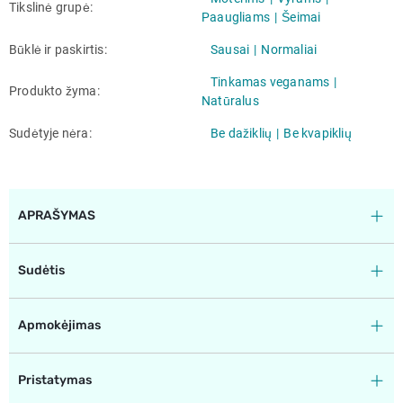
Tikslinė grupė
Paaugliams
Šeimai
Būklė ir paskirtis
Sausai
Normaliai
Tinkamas veganams
Produkto žyma
Natūralus
Sudėtyje nėra
Be dažiklių
Be kvapiklių
APRAŠYMAS
Sudėtis
Apmokėjimas
Pristatymas