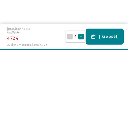
Įprastinė kaina
6,29 €
–
+
Į krepšelį
4,72 €
30 dienų mažiausia kaina: 
4,72 €
Apie mus
E. parduotuvė