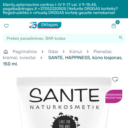
Klientų aptarnavimo centras I-IV 9-17 val. V 9-15:45,
pagalba@drogas.lt +37052320505 | Neturite DROGAS kortelės?
Registruokitės ir virtualią DROGAS kortelę gausite nemokamai!
0
Pagrindinis
Odai
Kūnui
Pieneliai,
kremai, sviestai
SANTE, HAPPINESS, kūno losjonas,
150 ml.
NEMOKAMAS
PRISTATYMAS