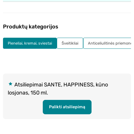
Produktų kategorijos
Pieneliai, kremai, sviestai
Šveitikliai
Anticeliulitinės priemonė
Atsiliepimai SANTE, HAPPINESS, kūno
losjonas, 150 ml.
Palikti atsiliepimą