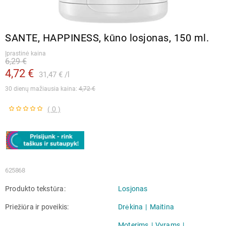
SANTE, HAPPINESS, kūno losjonas, 150 ml.
Įprastinė kaina
6,29 €
4,72 €
31,47 €
l
30 dienų mažiausia kaina: 
4,72 €
( 0 )
625868
Produkto tekstūra
Losjonas
Priežiūra ir poveikis
Drėkina
Maitina
Moterims
Vyrams