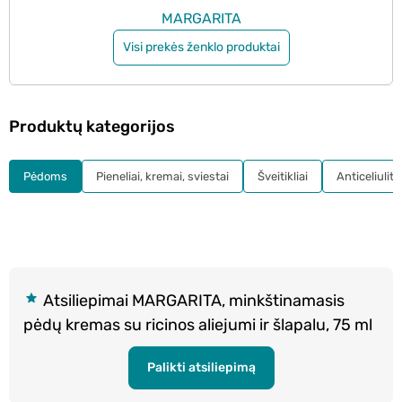
MARGARITA
Visi prekės ženklo produktai
Produktų kategorijos
Pėdoms
Pieneliai, kremai, sviestai
Šveitikliai
Anticeliulit
Atsiliepimai MARGARITA, minkštinamasis
pėdų kremas su ricinos aliejumi ir šlapalu, 75 ml
Palikti atsiliepimą