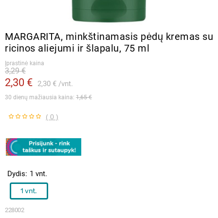
MARGARITA, minkštinamasis pėdų kremas su
ricinos aliejumi ir šlapalu, 75 ml
Įprastinė kaina
3,29 €
2,30 €
2,30 €
vnt.
30 dienų mažiausia kaina: 
1,65 €
( 0 )
Dydis
1 vnt.
1 vnt.
228002