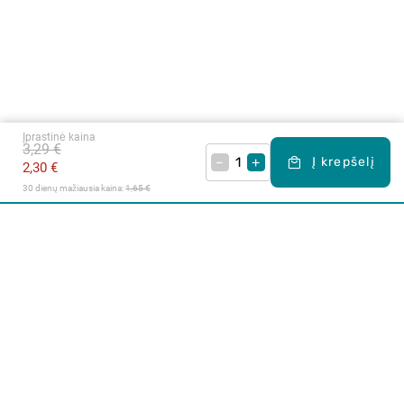
Įprastinė kaina
3,29 €
–
+
Į krepšelį
2,30 €
30 dienų mažiausia kaina: 
1,65 €
Apie mus