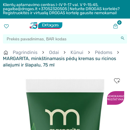
Klientų aptarnavimo centras I-IV 9-17 val. V 9-15:45,
pagalba@drogas.lt +37052320505 | Neturite DROGAS kortelės?
Registruokitės ir virtualią DROGAS kortelę gausite nemokamai!
0
Pagrindinis
Odai
Kūnui
Pėdoms
MARGARITA, minkštinamasis pėdų kremas su ricinos
aliejumi ir šlapalu, 75 ml
NEMOKAMAS
PRISTATYMAS