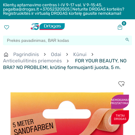
Klientų aptarnavimo centras I-IV 9-17 val. V 9-15:45,
pagalba@drogas.lt +37052320505 | Neturite DROGAS kortelės?
Registruokitės ir virtualią DROGAS kortelę gausite nemokamai!
0
Pagrindinis
Odai
Kūnui
Anticeliulitinės priemonės
FOR YOUR BEAUTY, NO
BRA? NO PROBLEM!, krūtinę formuojanti juosta, 5 m.
NEMOKAMAS
PRISTATYMAS
TIKTAI
DROGAS