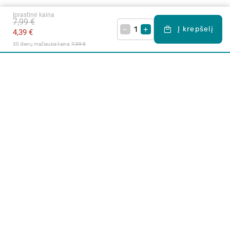
Įprastinė kaina
7,99 €
–
+
Į krepšelį
4,39 €
30 dienų mažiausia kaina: 
7,99 €
Apie mus
E. parduotuvė
Lojalumo programa