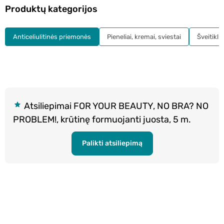
Produktų kategorijos
Anticeliulitinės priemonės
Pieneliai, kremai, sviestai
Šveitiklia
Atsiliepimai FOR YOUR BEAUTY, NO BRA? NO
PROBLEM!, krūtinę formuojanti juosta, 5 m.
Palikti atsiliepimą