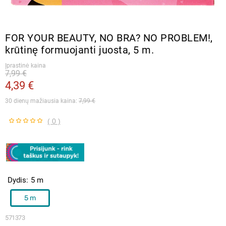
FOR YOUR BEAUTY, NO BRA? NO PROBLEM!,
krūtinę formuojanti juosta, 5 m.
Įprastinė kaina
7,99 €
4,39 €
30 dienų mažiausia kaina: 
7,99 €
( 0 )
Dydis
5 m
5 m
571373