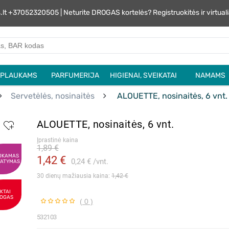
s.lt +37052320505 | Neturite DROGAS kortelės? Registruokitės ir virtu
PLAUKAMS
PARFUMERIJA
HIGIENAI, SVEIKATAI
NAMAMS
Servetėlės, nosinaitės
ALOUETTE, nosinaitės, 6 vnt.
ALOUETTE, nosinaitės, 6 vnt.
Įprastinė kaina
1,89 €
OKAMAS
1,42 €
0,24 €
vnt.
TATYMAS
30 dienų mažiausia kaina: 
1,42 €
IKTAI
OGAS
( 0 )
532103