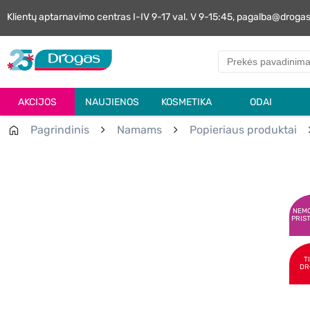
Klientų aptarnavimo centras I-IV 9-17 val. V 9-15:45, pagalba@droga
AKCIJOS
NAUJIENOS
KOSMETIKA
ODAI
Pagrindinis
Namams
Popieriaus produktai
NEM
PRIS
T
DR