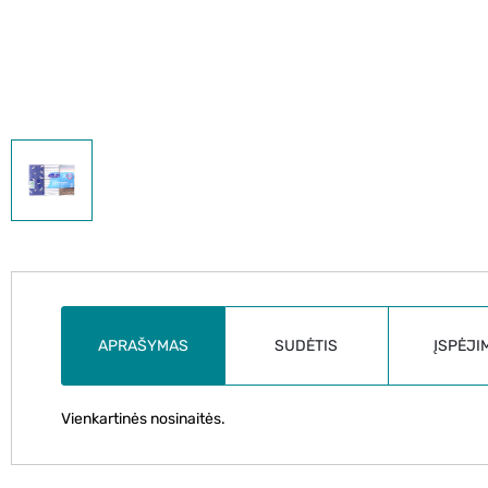
APRAŠYMAS
SUDĖTIS
ĮSPĖJI
Vienkartinės nosinaitės.