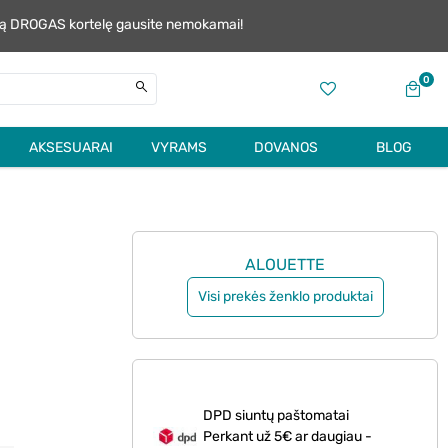
alią DROGAS kortelę gausite nemokamai!
0
AKSESUARAI
VYRAMS
DOVANOS
BLOG
ALOUETTE
Visi prekės ženklo produktai
DPD siuntų paštomatai
Perkant už 5€ ar daugiau -