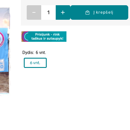
–
+
Į krepšelį
Dydis
6 vnt.
6 vnt.