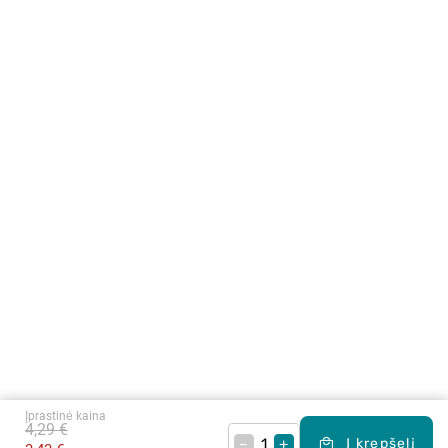
Įprastinė kaina
4,29 €
–
+
Į krepšelį