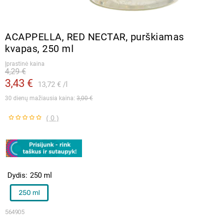
ACAPPELLA, RED NECTAR, purškiamas
kvapas, 250 ml
Įprastinė kaina
4,29 €
3,43 €
13,72 €
l
30 dienų mažiausia kaina: 
3,00 €
( 0 )
Dydis
250 ml
250 ml
564905