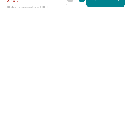
3,43 €
30 dienų mažiausia kaina: 
3,00 €
Apie mus
E. parduotuvė
Lojalumo programa
Klientų aptarnavimo centras
I-IV 9-17 val.