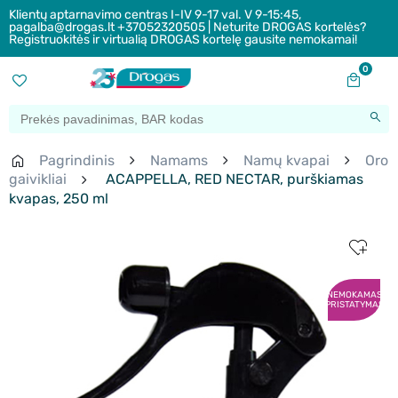
Klientų aptarnavimo centras I-IV 9-17 val. V 9-15:45,
pagalba@drogas.lt +37052320505 | Neturite DROGAS kortelės?
Registruokitės ir virtualią DROGAS kortelę gausite nemokamai!
0
Pagrindinis
Namams
Namų kvapai
Oro
gaivikliai
ACAPPELLA, RED NECTAR, purškiamas
kvapas, 250 ml
NEMOKAMAS
PRISTATYMAS