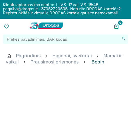
Klientų aptarnavimo centras I-IV 9-17 val. V 9-15:45,
pagalba@drogas.lt +37052320505 | Neturite DROGAS kortelės?
Registruokitės ir virtualią DROGAS kortelę gausite nemokamai!
0
Pagrindinis
Higienai, sveikatai
Mamai ir
vaikui
Prausimosi priemonės
Bobini