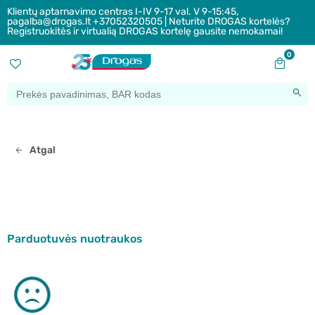
Klientų aptarnavimo centras I-IV 9-17 val. V 9-15:45,
pagalba@drogas.lt +37052320505 | Neturite DROGAS kortelės?
Registruokitės ir virtualią DROGAS kortelę gausite nemokamai!
0
Atgal
Parduotuvės nuotraukos