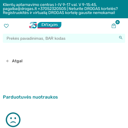
Klientų aptarnavimo centras I-IV 9-17 val. V 9-15:45,
pagalba@drogas.lt +37052320505 | Neturite DROGAS kortelės?
Registruokitės ir virtualią DROGAS kortelę gausite nemokamai!
0
Atgal
Parduotuvės nuotraukos