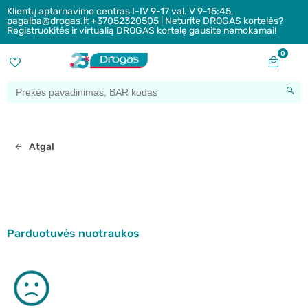
Klientų aptarnavimo centras I-IV 9-17 val. V 9-15:45,
pagalba@drogas.lt +37052320505 | Neturite DROGAS kortelės?
Registruokitės ir virtualią DROGAS kortelę gausite nemokamai!
0
Atgal
Parduotuvės nuotraukos