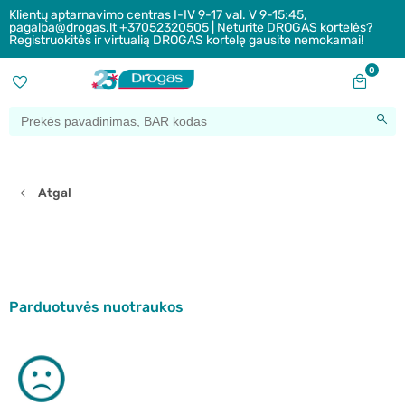
Klientų aptarnavimo centras I-IV 9-17 val. V 9-15:45,
pagalba@drogas.lt +37052320505 | Neturite DROGAS kortelės?
Registruokitės ir virtualią DROGAS kortelę gausite nemokamai!
0
Atgal
Parduotuvės nuotraukos