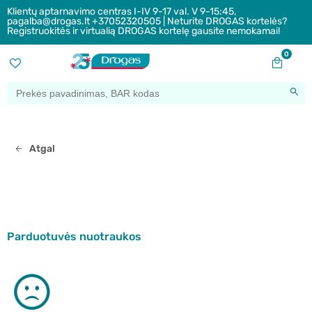
Klientų aptarnavimo centras I-IV 9-17 val. V 9-15:45,
pagalba@drogas.lt +37052320505 | Neturite DROGAS kortelės?
Registruokitės ir virtualią DROGAS kortelę gausite nemokamai!
0
Atgal
Parduotuvės nuotraukos