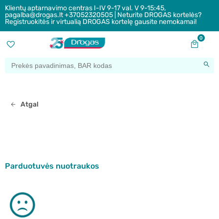
Klientų aptarnavimo centras I-IV 9-17 val. V 9-15:45,
pagalba@drogas.lt +37052320505 | Neturite DROGAS kortelės?
Registruokitės ir virtualią DROGAS kortelę gausite nemokamai!
0
Atgal
Parduotuvės nuotraukos