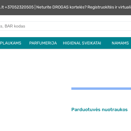
s.lt +37052320505 | Neturite DROGAS kortelės? Registruokitės ir virtu
PLAUKAMS
PARFUMERIJA
HIGIENAI, SVEIKATAI
NAMAMS
Parduotuvės nuotraukos