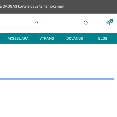
alią DROGAS kortelę gausite nemokamai!
0
AKSESUARAI
VYRAMS
DOVANOS
BLOG