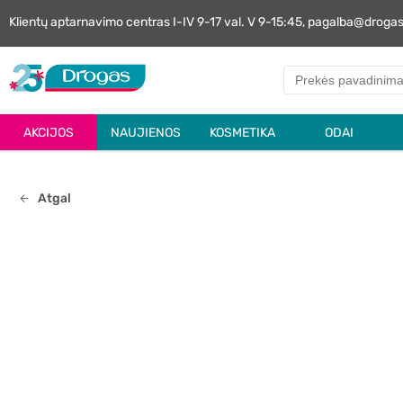
Klientų aptarnavimo centras I-IV 9-17 val. V 9-15:45, pagalba@droga
AKCIJOS
NAUJIENOS
KOSMETIKA
ODAI
Atgal