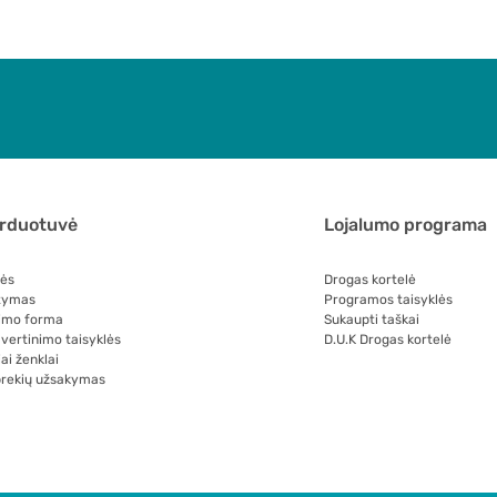
arduotuvė
Lojalumo programa
lės
Drogas kortelė
tymas
Programos taisyklės
imo forma
Sukaupti taškai
 vertinimo taisyklės
D.U.K Drogas kortelė
ai ženklai
prekių užsakymas