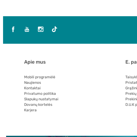
Apie mus
E. p
Mobili programėlė
Taisyk
Naujienos
Prista
Kontaktai
Grąžin
Privatumo politika
Prekių
Slapukų nustatymai
Prekini
Dovanų kortelės
D.U.K 
Karjera