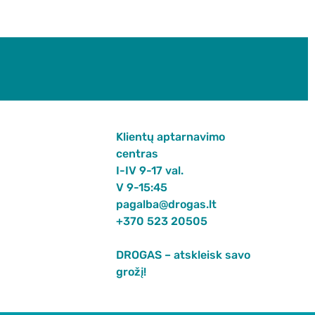
Klientų aptarnavimo
centras
I-IV 9-17 val.
V 9-15:45
pagalba@drogas.lt
+370 523 20505
DROGAS – atskleisk savo
grožį!