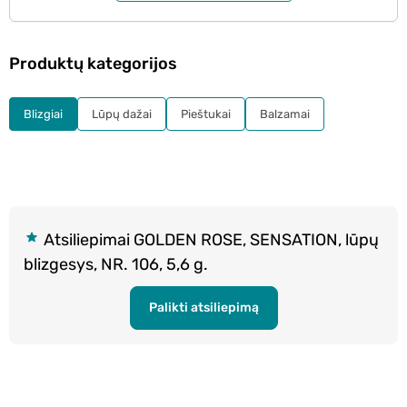
Produktų kategorijos
Blizgiai
Lūpų dažai
Pieštukai
Balzamai
Atsiliepimai GOLDEN ROSE, SENSATION, lūpų
blizgesys, NR. 106, 5,6 g.
Palikti atsiliepimą