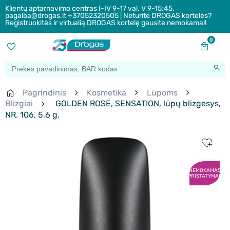
Klientų aptarnavimo centras I-IV 9-17 val. V 9-15:45,
pagalba@drogas.lt +37052320505 | Neturite DROGAS kortelės?
Registruokitės ir virtualią DROGAS kortelę gausite nemokamai!
0
Pagrindinis
Kosmetika
Lūpoms
Blizgiai
GOLDEN ROSE, SENSATION, lūpų blizgesys,
NR. 106, 5,6 g.
NEMOKAMAS
PRISTATYMAS