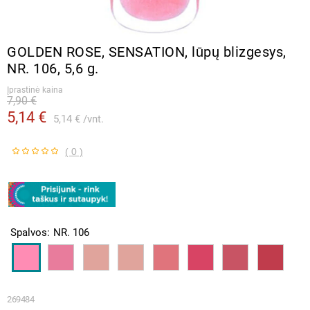
GOLDEN ROSE, SENSATION, lūpų blizgesys,
NR. 106, 5,6 g.
Įprastinė kaina
7,90 €
5,14 €
5,14 €
vnt.
( 0 )
Spalvos
NR. 106
269484