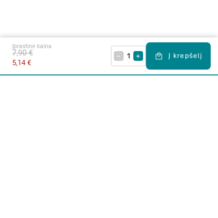
Įprastinė kaina
7,90 €
–
+
Į krepšelį
5,14 €
Apie mus
E. parduotuvė